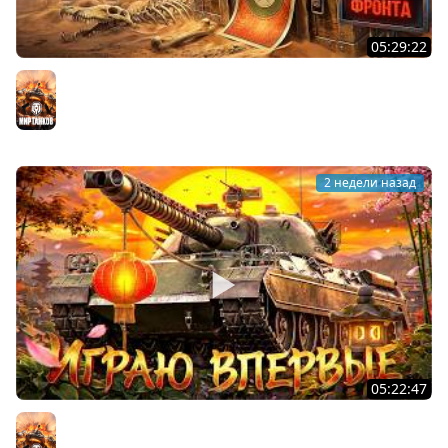
05:29:22
ХОЧУ 1000 БОН. Линия Фронта
Мир танков
2 недели назад
05:22:47
АПНУЛИ ТYPE 71. Играю впервые на нём
Мир танков