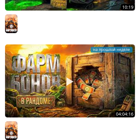
10:19
Он вам НЕ CHAMPION! Худший 11 уровень в Мире
Танков? Левша на Чемпионе
Мир танков
на прошлой неделе
04:04:16
ФАРМ БОН В РАНДОМЕ. Сколько будет за стрим?
Мир танков