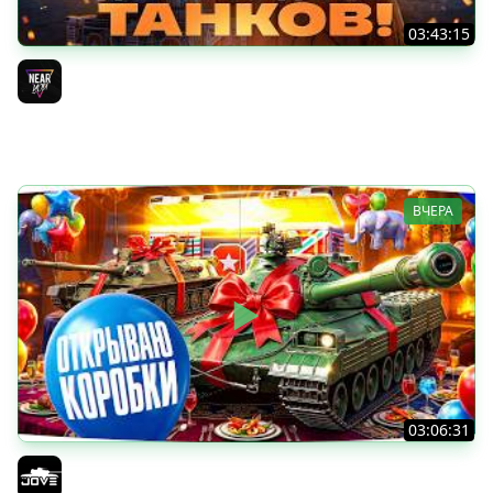
03:43:15
ДЕНЬ РОЖДЕНИЯ 2026! ТЕСТ-ДРАЙВ ТАНКОВ из КОРОБОК
[Попытка 2]
Near_You
ВЧЕРА
03:06:31
ОТКРЫВАЕМ КОРОБКИ НА ДЕНЬ РОЖДЕНИЯ МИРА ТАНКОВ
2026 ● Что Выпадет?