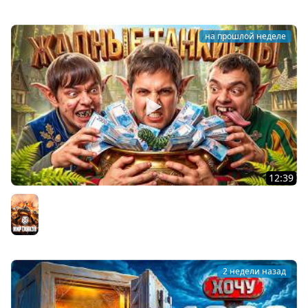
на прошлой неделе
12:39
ЖАДНЫЕ ТАНКИСТЫ: В погоне за артой! Левша, Актёр,
Булкин
Мир танков
2 недели назад