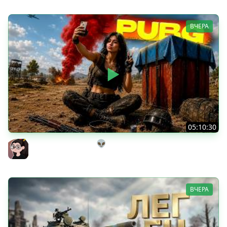
ВЧЕРА
05:10:30
Танкисты на выгуле👽
Mozol6ka (Мозолька)
ВЧЕРА