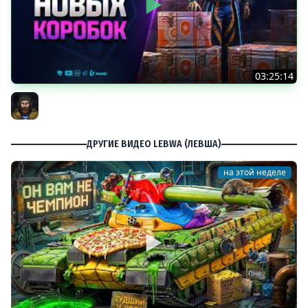
03:25:14
Тест Новых Танков из Коробок
Юша PROТанки
ДРУГИЕ ВИДЕО LEBWA (ЛЕВША)
на этой неделе