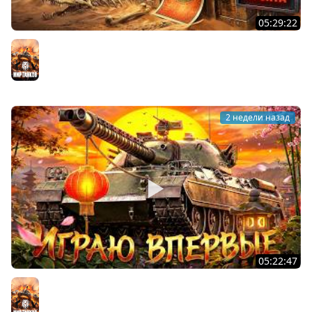
05:29:22
ХОЧУ 1000 БОН. Линия Фронта
Мир танков
2 недели назад
05:22:47
АПНУЛИ ТYPE 71. Играю впервые на нём
Мир танков