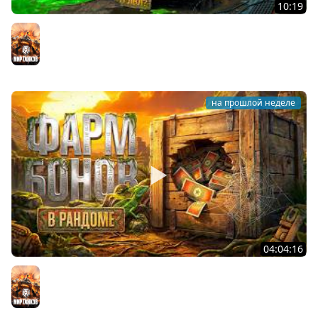
10:19
Он вам НЕ CHAMPION! Худший 11 уровень в Мире
Танков? Левша на Чемпионе
Мир танков
на прошлой неделе
04:04:16
ФАРМ БОН В РАНДОМЕ. Сколько будет за стрим?
Мир танков