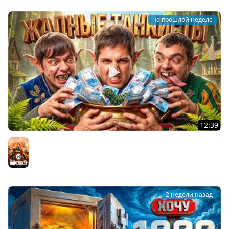
на прошлой неделе
12:39
ЖАДНЫЕ ТАНКИСТЫ: В погоне за артой! Левша, Актёр,
Булкин
Мир танков
2 недели назад