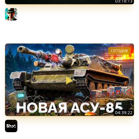
03:18:13
Новые коробки ★ Сборочный цех, глава 3 ★ МИР
ТАНКОВ
Gleborg
СЕГОДНЯ
04:39:22
АСУ-85 — Советская Е 25 из Коробок!
Sh0tnik