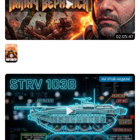
02:05:47
Последний Думгай 2. Дополнение к DooM: The Dark
Ages
Мир танков
на этой неделе