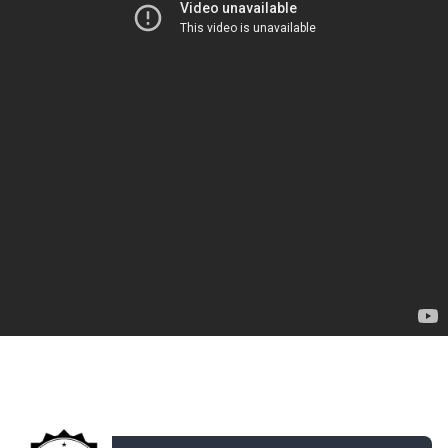
ДОБАВЛЕНО: 15 ЛЕТ НАЗАД
World of tanks Vspishka Platoon Random #6 KT,
kkirsanov, Ulgrim