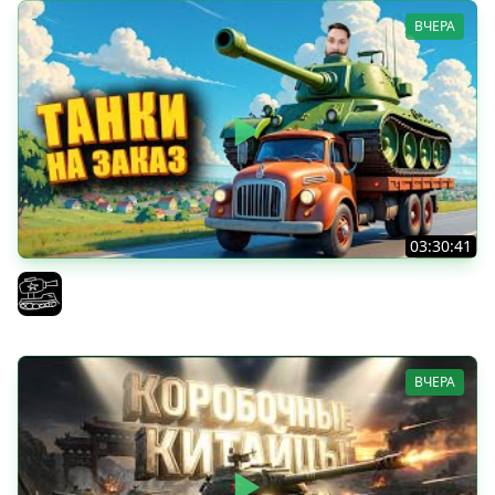
ВЧЕРА
03:30:41
Трезвый пятничный рандом. (Мир танков и ЗБЗ)
El COMENTANTE
ВЧЕРА