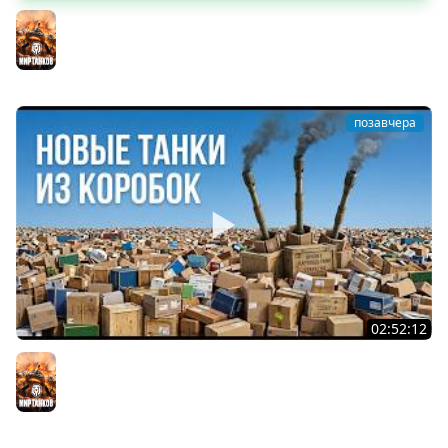
Вспышка на "АСУ-85". Бой на 8 Фрагов в прямом эфире
Мир танков
позавчера
02:52:12
ТРИ НОВЫХ ТАНКА ИЗ КОРОБОК: Русский АЗУ, Китаец ТТ
и Мерк М6
Мир танков