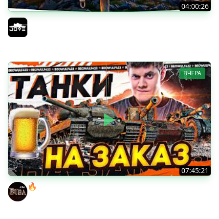
04:00:26
БИТВА ЗА MAUSEKONIG! — ВСЕГО 8 ЗАДАЧ ДО КОНЦА ●
Возвращение Сериала по ЛБЗ 3.0
Jove
ВЧЕРА
07:45:21
🔥ПЕННЫЕ ТАНКИ НА ЗАКАЗ! ● НАЛИВАЙ!
BEOWULF422