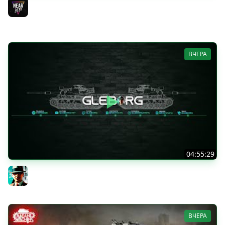
VANDAL - ОН БУДЕТ В ЛЕГЕНДЕ?! + ТАРАН 3 ОТМЕТКИ +
ЛИГА ТАНКОВ: ФИНАЛ
Near_You
ВЧЕРА
04:55:29
Наша пятница ★ МИР ТАНКОВ
Gleborg
ВЧЕРА