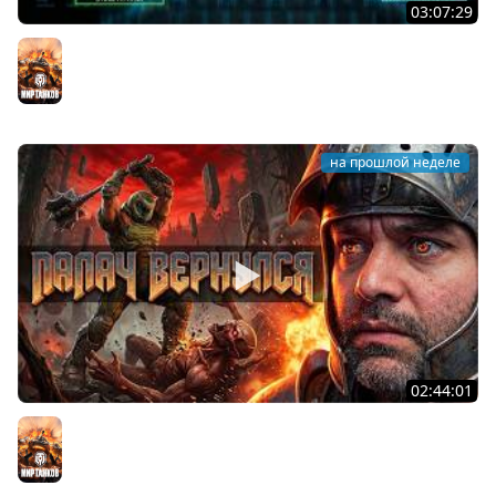
03:07:29
STRV 103B. САМАЯ БЕЗБАШЕННАЯ ПТ В ИГРЕ!
Мир танков
на прошлой неделе
02:44:01
Последний Думгай.
Мир танков