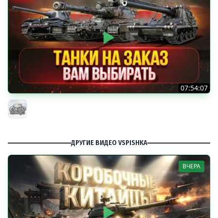
07:54:07
ТАНКИ НА ЗАКАЗ...ВАМ ВЫБИРАТЬ ● Мини-Гайды от
MeanMachins ● Подробности в Описании
MeanMachins
ДРУГИЕ ВИДЕО VSPISHKA
ВЧЕРА