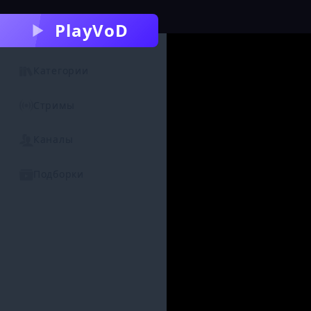
PlayVoD
Категории
Стримы
Каналы
Подборки