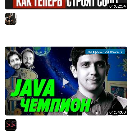
01:02:54
AI-инженерия с нуля — Полный гайд для разработчика
[2026]
Владилен Минин
на прошлой неделе
01:54:00
Ты ничего не знаешь про Java по сравнению с ним —
Тагир Валеев — Мы обречены