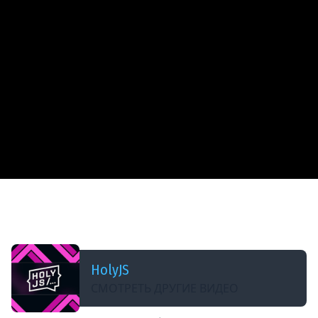
ДОБАВЛЕНО: В ПРОШЛОМ ГОДУ
Тяжелое утро с ПК HolyJS #102 | State of HTML
2025 part 2
HolyJS
СМОТРЕТЬ ДРУГИЕ ВИДЕО