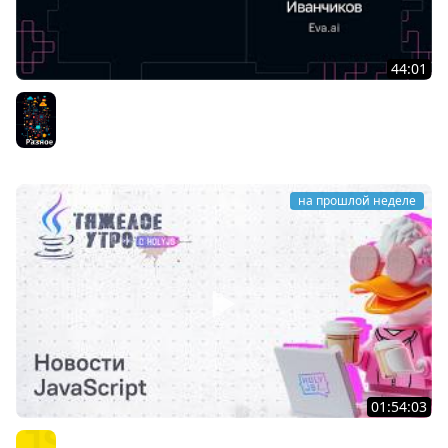
44:01
Илья Иванчиков — Говорят, AI уже везде. Раз такое
дело, может быть, что-то автоматизируем?
Разное
на прошлой неделе
01:54:03
Тяжёлое утро с HolyJS #145 | Новости JavaScript