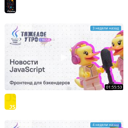
английский: искусство управления контекстом LLM
Разное
3 недели назад
01:55:53
Тяжёлое утро с ПК HolyJS #143 | Фронтенд для
бэкендеров | Новости JavaScript
JavaScript
4 недели назад