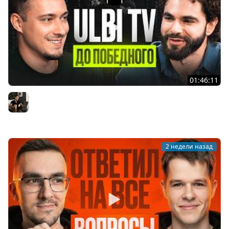
01:46:11
Ulbi TV: шесть лет за кадром, цена качества и будущее
IT
Владилен Минин
2 недели назад