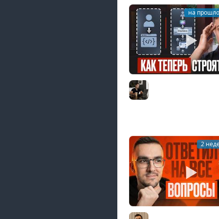
на прошло
AI-инженерия с нуля
гайд для разработчик
Владилен Минин
2 нед
Middle из бигтеха п