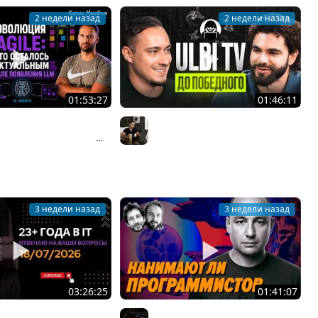
2 недели назад
2 недели назад
01:53:27
01:46:11
азбаев о взлёте и
Ulbi TV: шесть лет за кадром,
Agile: почему Scrum
цена качества и будущее IT
Организованное программирование | Кирилл Мокевнин
Владилен Минин
 индустрию и что
дит сейчас #89
3 недели назад
3 недели назад
03:26:25
01:41:07
8/07/2026: ответы на
Пишут ли еще на C в 2026 году