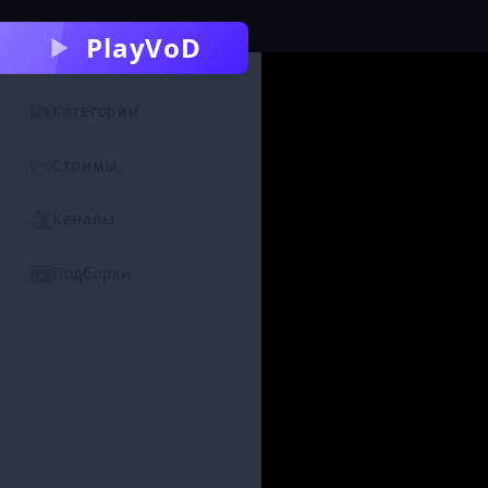
PlayVoD
Категории
Стримы
Каналы
Подборки