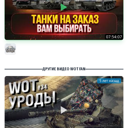
07:54:07
ТАНКИ НА ЗАКАЗ...ВАМ ВЫБИРАТЬ ● Мини-Гайды от
MeanMachins ● Подробности в Описании
MeanMachins
ДРУГИЕ ВИДЕО WOT FAN
5 лет назад