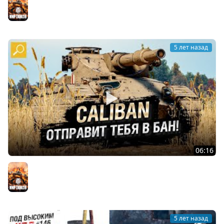
of Tanks]
Мир танков
5 лет назад
06:16
Caliban - ОТПРАВИТ ТЕБЯ В БАН! Обзор танка! [World of
Tanks]
Мир танков
5 лет назад