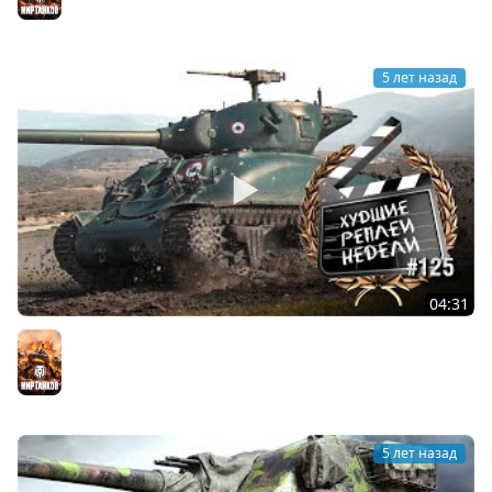
Мир танков
5 лет назад
04:31
Контрастные битвы - ХРН №125 [World of Tanks]
Мир танков
5 лет назад