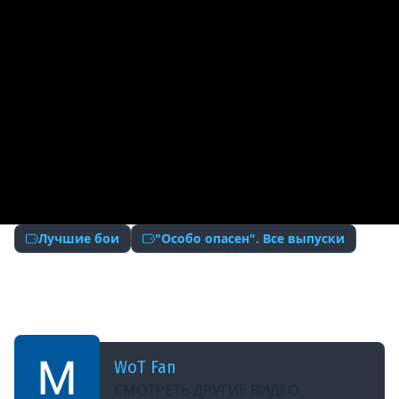
Лучшие бои
"Особо опасен". Все выпуски
ДОБАВЛЕНО: 8 ЛЕТ НАЗАД
Самый эпичный выпуск - Объект 907 - Особо
опасен №56 - от RAKAFOB
WoT Fan
СМОТРЕТЬ ДРУГИЕ ВИДЕО