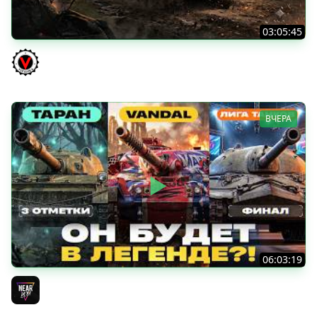
03:05:45
КИТАЙЧОКИ ИЗ КОРОБЧОНОК! 617Q и HSD-1
Vspishka
ВЧЕРА
06:03:19
VANDAL - ОН БУДЕТ В ЛЕГЕНДЕ?! + ТАРАН 3 ОТМЕТКИ +
ЛИГА ТАНКОВ: ФИНАЛ
Near_You