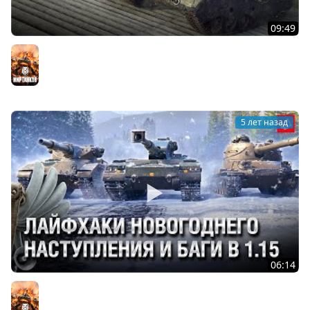
09:49
WOT Уроды - Выпуск №34 - от Bad Tanks [World of
Tanks]
Мир танков
5 лет назад
06:14
Лайфхаки Новогоднего Наступления и Баги в 1.15 -
Танконовости №587 - От Homish и Cruzzzzzo [WoT]