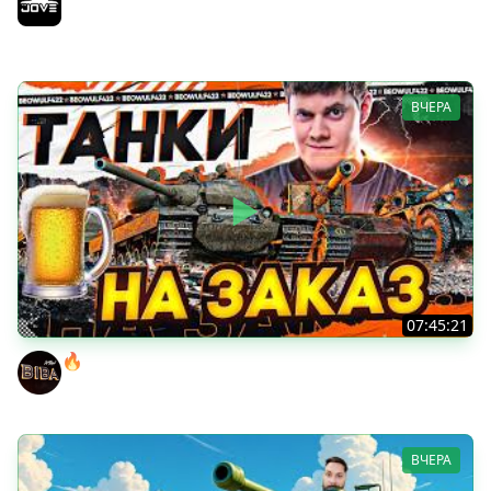
Возвращение Сериала по ЛБЗ 3.0
Jove
ВЧЕРА
07:45:21
🔥ПЕННЫЕ ТАНКИ НА ЗАКАЗ! ● НАЛИВАЙ!
BEOWULF422
ВЧЕРА