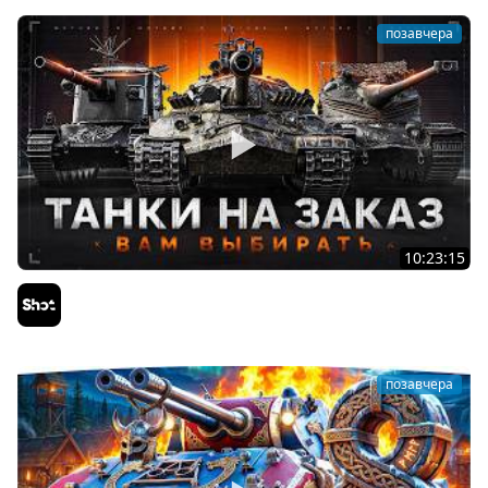
позавчера
10:23:15
ТАНКИ на ЗАКАЗ — Смотрите Описание Стрима
Sh0tnik
позавчера