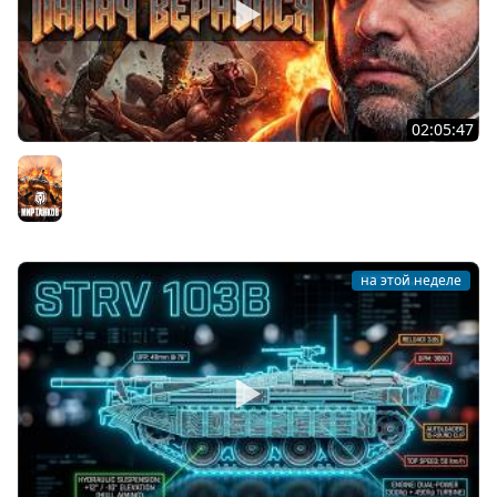
02:05:47
Последний Думгай 2. Дополнение к DooM: The Dark
Ages
Мир танков
на этой неделе