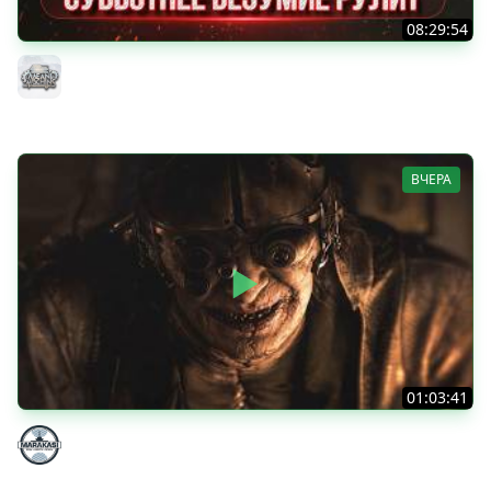
08:29:54
ТАНКИ НА ЗАКАЗ...ВАМ ВЫБИРАТЬ ● Субботнее Безумие
РУЛИТ ● Подробности в Описании
MeanMachins
ВЧЕРА
01:03:41
НЕ ИГРАЛ В ТАНКИ 8 МЕСЯЦЕВ
Marakasi