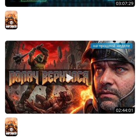
03:07:29
STRV 103B. САМАЯ БЕЗБАШЕННАЯ ПТ В ИГРЕ!
Мир танков
на прошлой неделе
02:44:01
Последний Думгай.
Мир танков