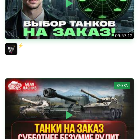
09:57:12
⚡️ИГРАЮ НА ВАШИХ ТАНКАХ НА ЗАКАЗ! [Правила В
Описании]
Near_You
ВЧЕРА