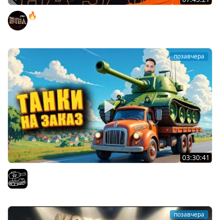
🔥ПЕННЫЕ ТАНКИ НА ЗАКАЗ! ● НАЛИВАЙ!
BEOWULF422
позавчера
03:30:41
Трезвый пятничный рандом. (Мир танков и ЗБЗ)
El COMENTANTE
позавчера