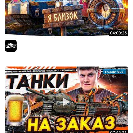
04:00:26
БИТВА ЗА MAUSEKONIG! — ВСЕГО 8 ЗАДАЧ ДО КОНЦА ●
Возвращение Сериала по ЛБЗ 3.0
Jove
позавчера
07:45:21