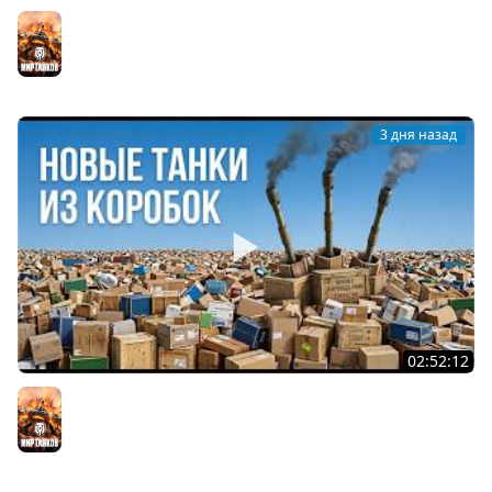
Вспышка на "АСУ-85". Бой на 8 Фрагов в прямом эфире
Мир танков
3 дня назад
02:52:12
ТРИ НОВЫХ ТАНКА ИЗ КОРОБОК: Русский АЗУ, Китаец ТТ
и Мерк М6
Мир танков