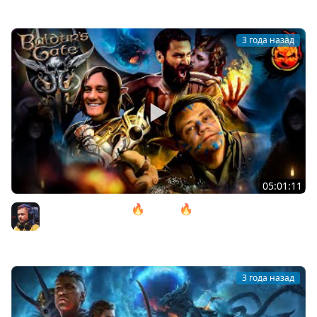
3 года назад
05:01:11
12# Baldur’s Gate 3 🔥 ACT lll 🔥 Дом Надежды
@ElComentanteOfficial и @Kop3uHbl4
Inspirer
3 года назад