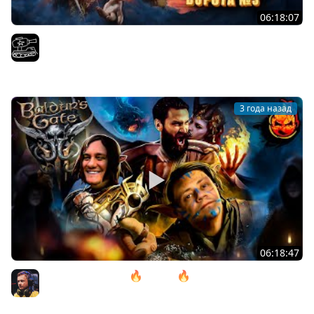
06:18:07
Проходим весь Baldur's Gate 3 | Часть 11. Играем с
@InspirerGames и@Kop3uHbl4
El COMENTANTE
3 года назад
06:18:47
11# Baldur’s Gate 3 🔥 ACT lll 🔥 Камень Горташа
@ElComentanteOfficial и @Kop3uHbl4
Inspirer