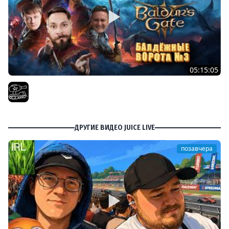
05:15:05
Проходим весь Baldur's Gate 3 | Часть 10. При участии
@InspirerGames хватит лутать! И @Kop3uHbl4
El COMENTANTE
ДРУГИЕ ВИДЕО JUICE LIVE
позавчера