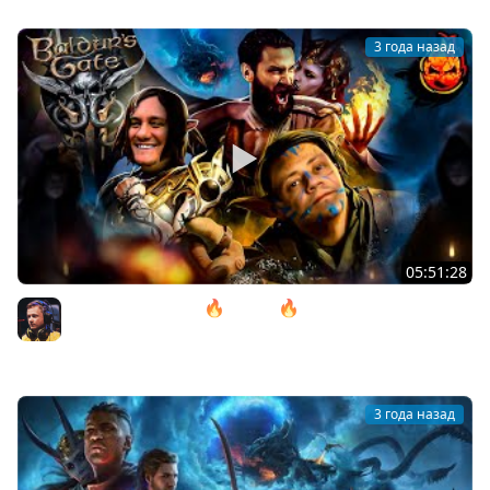
3 года назад
05:51:28
10# Baldur’s Gate 3 🔥 ACT lll 🔥 Почти в Аду
@ElComentanteOfficial и @Kop3uHbl4
Inspirer
3 года назад