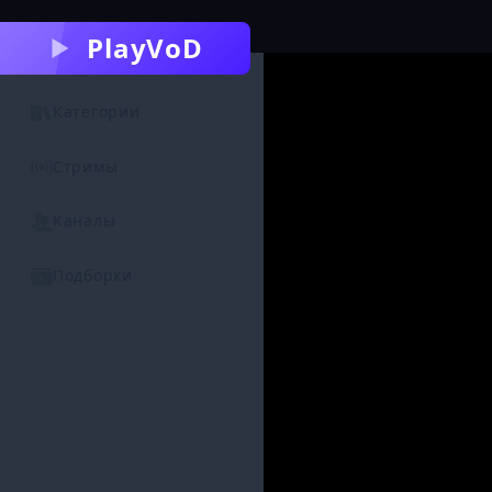
PlayVoD
Категории
Стримы
Каналы
Подборки