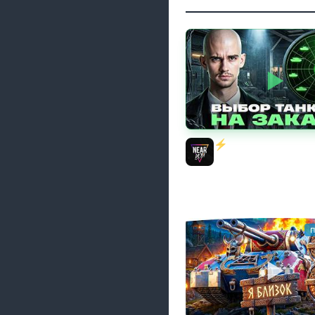
⚡️ИГРАЮ НА ВАШИХ 
ЗАКАЗ! [Правила В О
Near_You
п