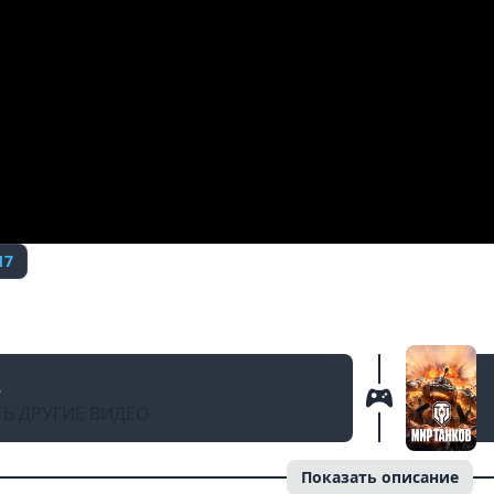
17
ing // Tornado vs. Oops ttg (комментатор Вс
a
Ь ДРУГИЕ ВИДЕО
Показать описание