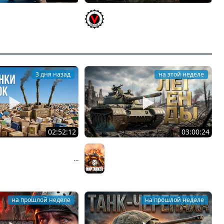
 пятничный рандом.
КИТАЙЧОКИ ИЗ КОРОБЧОНОК!
ков и ЗБЗ)
617Q и HSD-1
ENTANTE
Vspishka
3 дня назад
на этой неделе
02:52:12
03:00:24
ЫХ ТАНКА ИЗ КОРОБОК:
ЛЕГЕНДАРНЫЕ ПРЕМИУМ ТАНКИ.
АЗУ, Китаец ТТ и Мерк
Бориска, КВ-5 и другие
ков
Мир танков
на прошлой неделе
на прошлой неделе