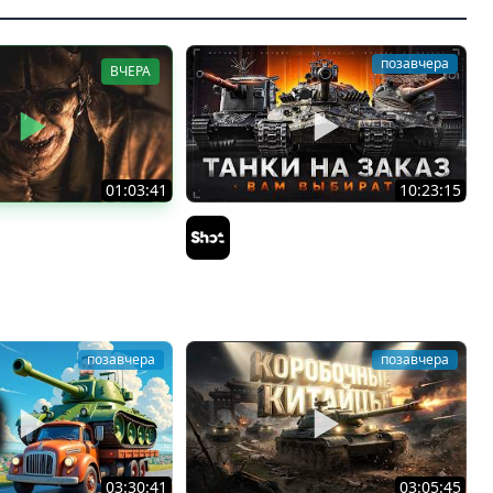
позавчера
ВЧЕРА
01:03:41
10:23:15
Л В ТАНКИ 8 МЕСЯЦЕВ
ТАНКИ на ЗАКАЗ — Смотрите
i
Описание Стрима
Sh0tnik
позавчера
позавчера
03:30:41
03:05:45