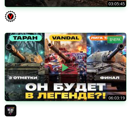
03:05:45
КИТАЙЧОКИ ИЗ КОРОБЧОНОК! 617Q и HSD-1
Vspishka
ВЧЕРА
06:03:19
VANDAL - ОН БУДЕТ В ЛЕГЕНДЕ?! + ТАРАН 3 ОТМЕТКИ +
ЛИГА ТАНКОВ: ФИНАЛ
Near_You