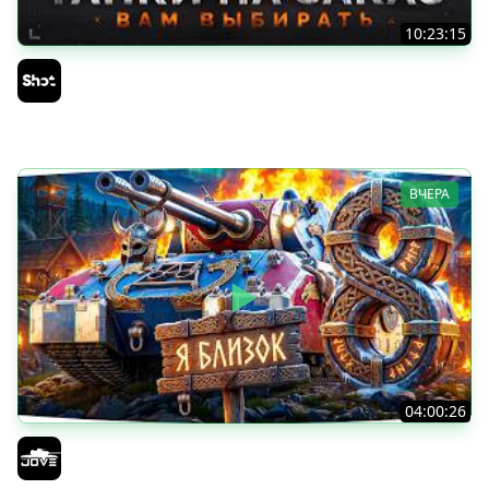
10:23:15
ТАНКИ на ЗАКАЗ — Смотрите Описание Стрима
Sh0tnik
ВЧЕРА
04:00:26
БИТВА ЗА MAUSEKONIG! — ВСЕГО 8 ЗАДАЧ ДО КОНЦА ●
Возвращение Сериала по ЛБЗ 3.0
Jove