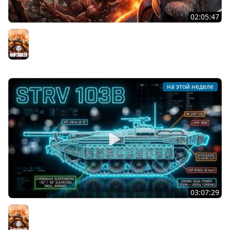
02:05:47
Последний Думгай 2. Дополнение к DooM: The Dark
Ages
Мир танков
на этой неделе
03:07:29
STRV 103B. САМАЯ БЕЗБАШЕННАЯ ПТ В ИГРЕ!
Мир танков