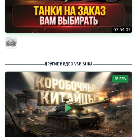
07:54:07
ТАНКИ НА ЗАКАЗ...ВАМ ВЫБИРАТЬ ● Мини-Гайды от
MeanMachins ● Подробности в Описании
MeanMachins
ДРУГИЕ ВИДЕО VSPISHKA
ВЧЕРА