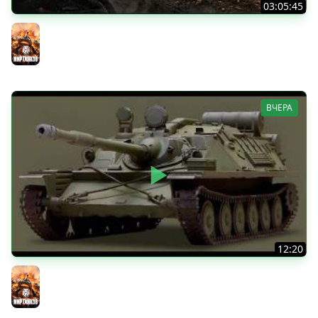
03:05:45
КИТАЙЧОКИ ИЗ КОРОБЧОНОК! 617Q и HSD-1
Мир танков
ВЧЕРА
12:20
Вспышка на "АСУ-85". Бой на 8 Фрагов в прямом эфире
Мир танков