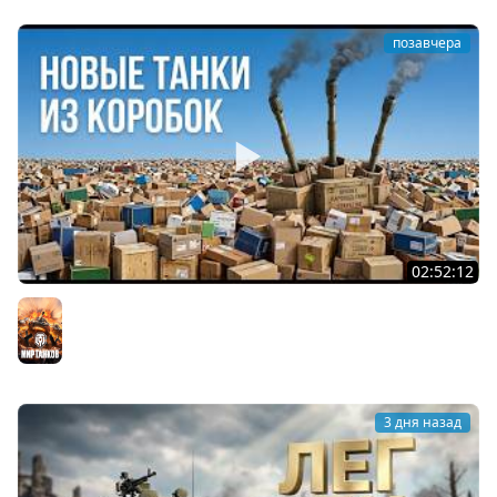
позавчера
02:52:12
ТРИ НОВЫХ ТАНКА ИЗ КОРОБОК: Русский АЗУ, Китаец ТТ
и Мерк М6
Мир танков
3 дня назад