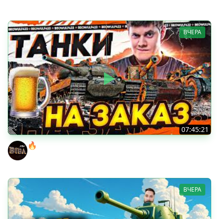
ВЧЕРА
07:45:21
🔥ПЕННЫЕ ТАНКИ НА ЗАКАЗ! ● НАЛИВАЙ!
BEOWULF422
ВЧЕРА