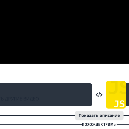
 — Ускоряем приложение в уме — пусть всем
Ь ДРУГИЕ ВИДЕО
Показать описание
ПОХОЖИЕ СТРИМЫ