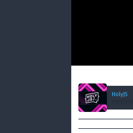
ДОБАВЛЕНО: 6 ЛЕТ НАЗАД
Виктор Русакович
HolyJS
СМОТРЕТ