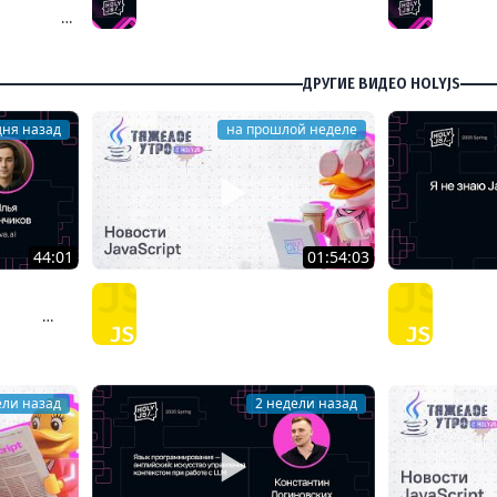
опыта + AI
Новости JavaScript
Новости 
HolyJS
HolyJS
ДРУГИЕ ВИДЕО HOLYJS
дня назад
на прошлой неделе
44:01
01:54:03
ворят, AI
Тяжёлое утро с HolyJS #145 |
Виктор 
 дело,
Новости JavaScript
знаю Jav
JavaScript
JavaScri
ели назад
2 недели назад