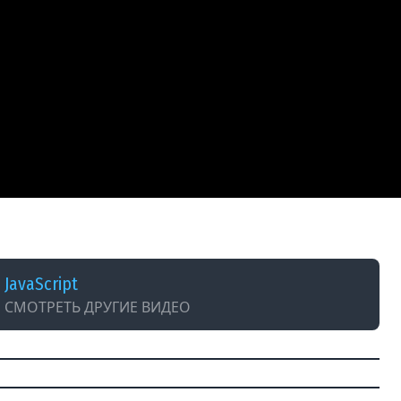
 кажется, что всё грузится быстро
JavaScript
СМОТРЕТЬ ДРУГИЕ ВИДЕО