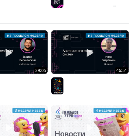
JavaScript
Rolldown 1.0, очередная
HolyJS
уязвимость в RSC и другие
новости JavaScript
на прошлой неделе
на прошлой неделе
39:05
46:51
Вершанский — Я не
Иван Затравкин — Анатомия
aScript
агентских систем
pt
Разное
3 недели назад
4 недели назад