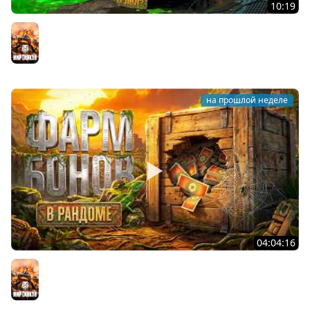
10:19
Он вам НЕ CHAMPION! Худший 11 уровень в Мире
Танков? Левша на Чемпионе
Мир танков
на прошлой неделе
04:04:16
ФАРМ БОН В РАНДОМЕ. Сколько будет за стрим?
Мир танков