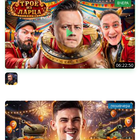
ВЧЕРА
06:22:50
Трое из Ларца ★ С ДР НАША ИГРА
@ElComentanteOfficial @Kop3uHbl4
Inspirer
позавчера