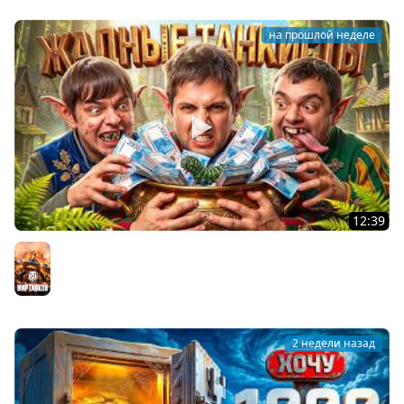
на прошлой неделе
12:39
ЖАДНЫЕ ТАНКИСТЫ: В погоне за артой! Левша, Актёр,
Булкин
Мир танков
2 недели назад