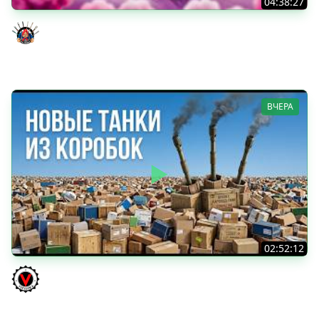
04:38:27
Моя Любимая ПТ-10 - TORNADE
Evil GrannY
ВЧЕРА
02:52:12
ТРИ НОВЫХ ТАНКА ИЗ КОРОБОК: Русский АЗУ, Китаец ТТ
и Мерк М6
Vspishka