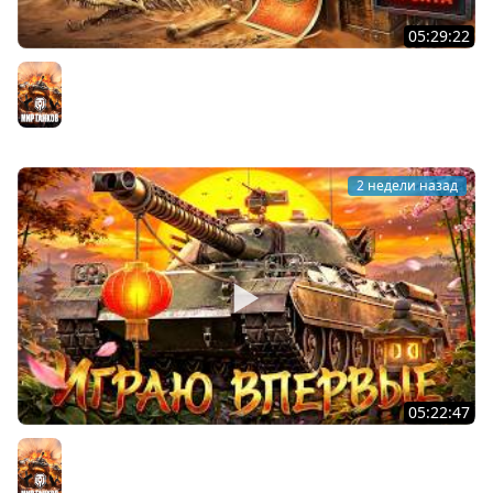
05:29:22
ХОЧУ 1000 БОН. Линия Фронта
Мир танков
2 недели назад
05:22:47
АПНУЛИ ТYPE 71. Играю впервые на нём
Мир танков