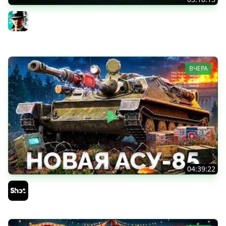
Новые коробки ★ Сборочный цех, глава 3 ★ МИР
ТАНКОВ
Gleborg
ВЧЕРА
04:39:22
АСУ-85 — Советская Е 25 из Коробок!
Sh0tnik