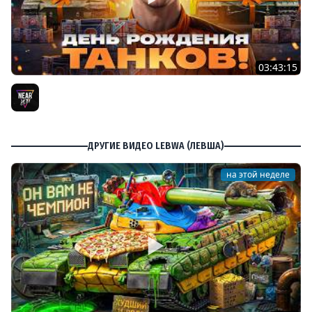
03:43:15
ДЕНЬ РОЖДЕНИЯ 2026! ТЕСТ-ДРАЙВ ТАНКОВ из КОРОБОК
[Попытка 2]
Near_You
ДРУГИЕ ВИДЕО LEBWA (ЛЕВША)
на этой неделе