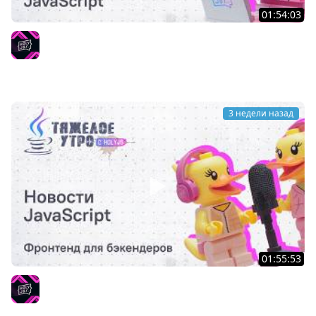
01:54:03
Тяжёлое утро с HolyJS #145 | Новости JavaScript
HolyJS
3 недели назад
01:55:53
Тяжёлое утро с ПК HolyJS #143 | Фронтенд для
бэкендеров | Новости JavaScript
HolyJS