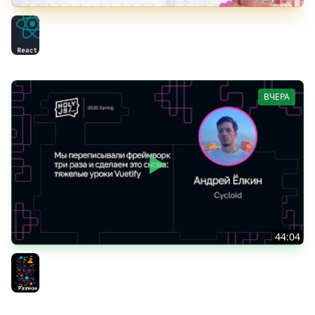
Тяжёлое утро с HolyJS #146 | Next.js 16.3, React Router
v9, SolidStart v2 | Новости JavaScript
React
ВЧЕРА
44:04
Андрей Ёлкин — Мы переписывали фреймворк три
раза и сделаем это снова: тяжелые уроки Vuetify
Разное