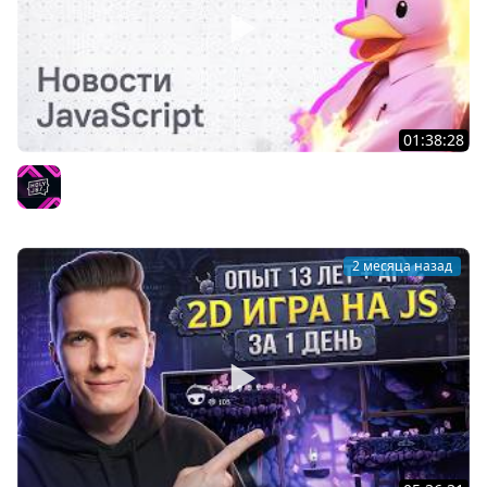
01:38:28
Тяжелое утро с HolyJS #141 | новости JavaScript
HolyJS
2 месяца назад