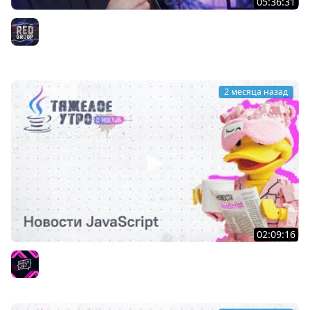
05:36:31
Сделал 2D ИГРУ на JS с AI за ОДИН день! — 13 ЛЕТ
опыта + AI | Hollow Knight
RED Group
2 месяца назад
02:09:16
Тяжелое утро с HolyJS 140 | Новости JavaScript
HolyJS