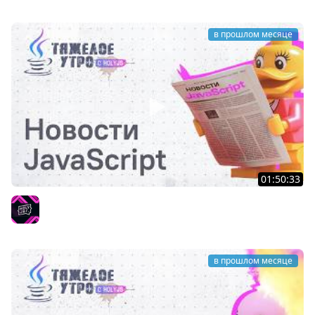
в прошлом месяце
01:50:33
Тяжёлое утро с ПК HolyJS #142 | Новости JavaScript
HolyJS
в прошлом месяце