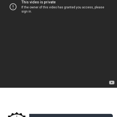
ДОБАВЛЕНО: 14 ЛЕТ НАЗАД
VP WOT: УС с 1/4 до Квоты + Финал GoCIS4WoT
Полностью