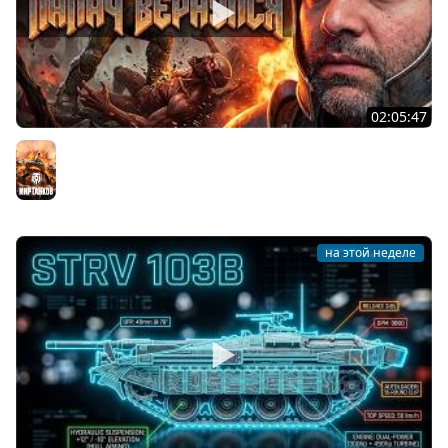
02:05:47
Последний Думгай 2. Дополнение к DooM: The Dark
Ages
Мир танков
на этой неделе