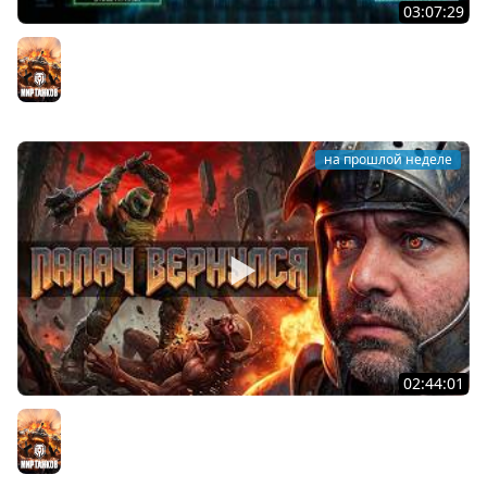
03:07:29
STRV 103B. САМАЯ БЕЗБАШЕННАЯ ПТ В ИГРЕ!
Мир танков
на прошлой неделе
02:44:01
Последний Думгай.
Мир танков