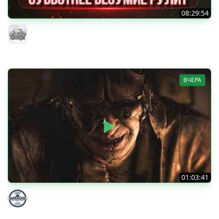
08:29:54
ТАНКИ НА ЗАКАЗ...ВАМ ВЫБИРАТЬ ● Субботнее Безумие
РУЛИТ ● Подробности в Описании
MeanMachins
ВЧЕРА
01:03:41
НЕ ИГРАЛ В ТАНКИ 8 МЕСЯЦЕВ
Marakasi