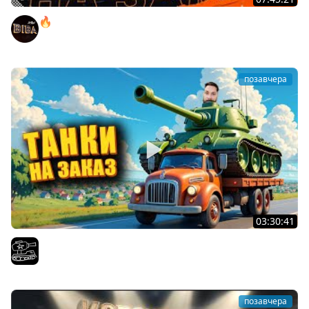
🔥ПЕННЫЕ ТАНКИ НА ЗАКАЗ! ● НАЛИВАЙ!
BEOWULF422
позавчера
03:30:41
Трезвый пятничный рандом. (Мир танков и ЗБЗ)
El COMENTANTE
позавчера