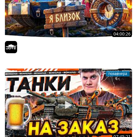
04:00:26
БИТВА ЗА MAUSEKONIG! — ВСЕГО 8 ЗАДАЧ ДО КОНЦА ●
Возвращение Сериала по ЛБЗ 3.0
Jove
позавчера
07:45:21