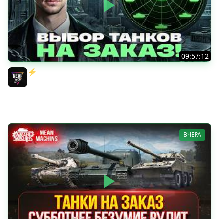
09:57:12
⚡️ИГРАЮ НА ВАШИХ ТАНКАХ НА ЗАКАЗ! [Правила В
Описании]
Near_You
ВЧЕРА