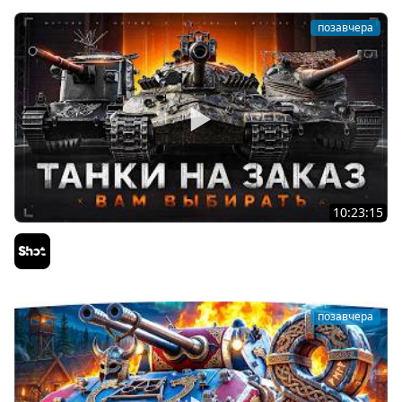
позавчера
10:23:15
ТАНКИ на ЗАКАЗ — Смотрите Описание Стрима
Sh0tnik
позавчера