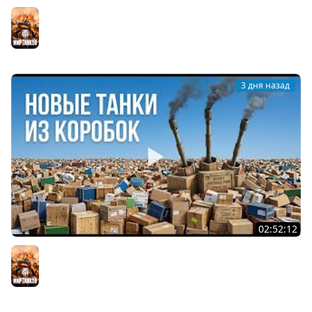
Вспышка на "АСУ-85". Бой на 8 Фрагов в прямом эфире
Мир танков
3 дня назад
02:52:12
ТРИ НОВЫХ ТАНКА ИЗ КОРОБОК: Русский АЗУ, Китаец ТТ
и Мерк М6
Мир танков