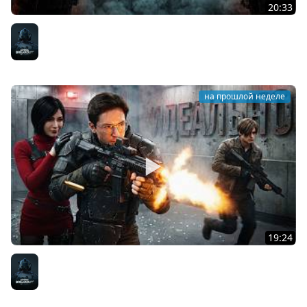
20:33
УНИКАЛЬНОЕ СОРЕВНОВАНИЕ (VS Maddyson)
Arena Breakout: Infinite
на прошлой неделе
19:24
ЭТО ИДЕАЛЬНО
Arena Breakout: Infinite