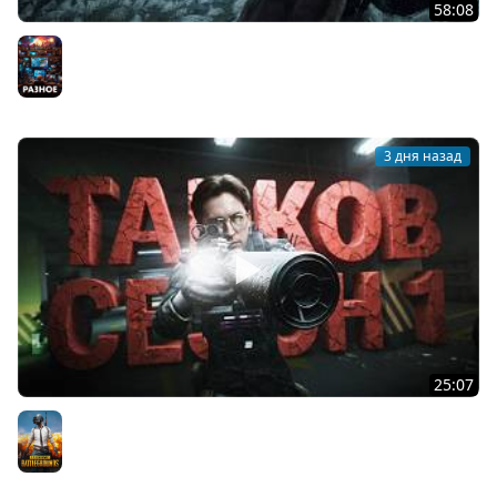
58:08
РЕШИЛ ВПЕРВЫЕ ПРОЙТИ SEKIRO В 2026
Разное
3 дня назад
25:07
МЕНЯ УДИВИЛ ПЕРВЫЙ СЕЗОН В TARKOV
PUBG