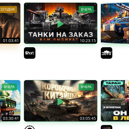
СЕГОДНЯ
ВЧЕРА
01:03:41
10:23:15
 МЕСЯЦЕВ
ТАНКИ на ЗАКАЗ — Смотрите
БИТВА З
Описание Стрима
8 ЗАДАЧ
Sh0tnik
Jove
Возвращ
3.0
ВЧЕРА
ВЧЕРА
03:30:41
03:05:45
рандом.
КИТАЙЧОКИ ИЗ КОРОБЧОНОК!
VANDAL -