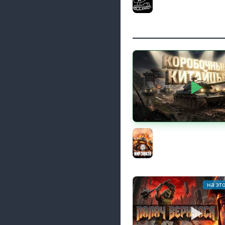
(Мир танков и ЗБЗ)
El COMENTANTE
КИТАЙЧОКИ ИЗ КОРО
617Q и HSD-1
Мир танков
на эт