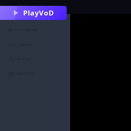
PlayVoD
Категории
Стримы
Каналы
Подборки