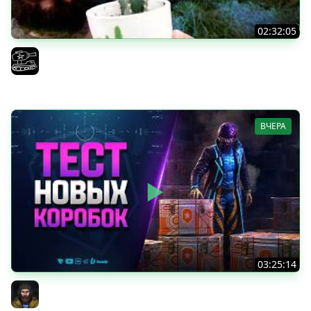
02:32:05
Поедаю кактусы онлайн без регистрации. Мир Танков
и ЗБЗ.
El COMENTANTE
ВЧЕРА
03:25:14
Тест Новых Танков из Коробок
Юша PROТанки