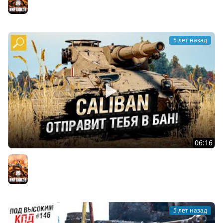
Мир танков
5 лет назад
06:16
Caliban - ОТПРАВИТ ТЕБЯ В БАН! Обзор танка! [World of
Tanks]
Мир танков
5 лет назад