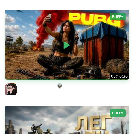
ВЧЕРА
05:10:30
Танкисты на выгуле👽
Mozol6ka (Мозолька)
ВЧЕРА