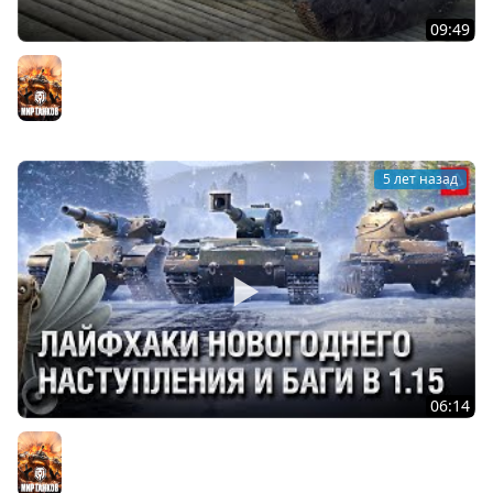
09:49
WOT Уроды - Выпуск №34 - от Bad Tanks [World of
Tanks]
Мир танков
5 лет назад
06:14
Лайфхаки Новогоднего Наступления и Баги в 1.15 -
Танконовости №587 - От Homish и Cruzzzzzo [WoT]
Мир танков