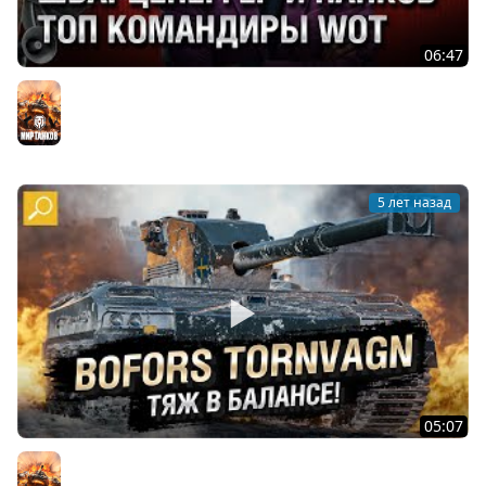
06:47
ШВАРЦЕНЕГГЕР И ПАНКОВ - ТОП КОМАНДИРЫ WOT -
Танконовости №586 - От Evilborsh и Cruzzzzzo [WoT]
Мир танков
5 лет назад
05:07
Bofors Tornvagn - ТЯЖ В БАЛАНСЕ! Обзор танка! [World
of Tanks]