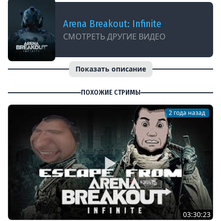
Arena Breakout: Infinite
СМОТРЕТЬ ДРУГИЕ ВИДЕО
Показать описание
ПОХОЖИЕ СТРИМЫ
2 года назад
03:30:23