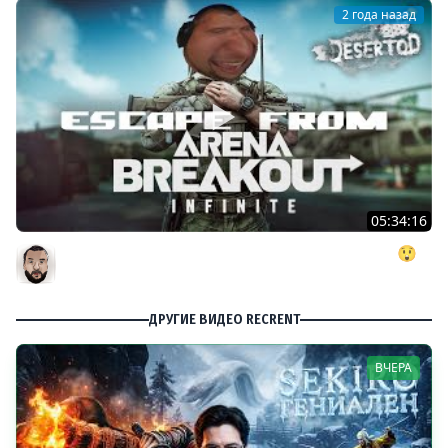
2 года назад
05:34:16
ГЕНИАЛЬНО ! - Escape From Arena Breakout: Infinite 😲
DesertoD
ДРУГИЕ ВИДЕО RECRENT
ВЧЕРА