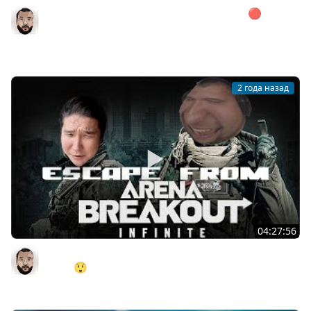
Симулятор лутинга - Arena Breakout: Infinite 🔴
DesertoD
2 года назад
04:27:56
Симулятор симулятора! - Escape From Arena Breakout:
Infinite 😲
DesertoD