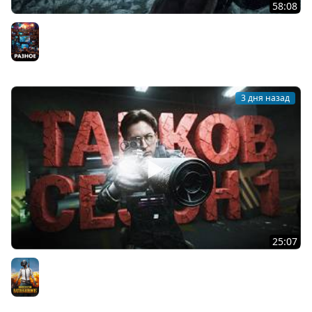
58:08
РЕШИЛ ВПЕРВЫЕ ПРОЙТИ SEKIRO В 2026
Разное
3 дня назад
25:07
МЕНЯ УДИВИЛ ПЕРВЫЙ СЕЗОН В TARKOV
PUBG