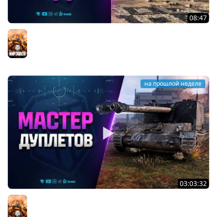
08:47
Разрабы Родили Чудо - Type 71
Мир танков
на прошлой неделе
03:03:32
Мастер Дуплетов
Мир танков