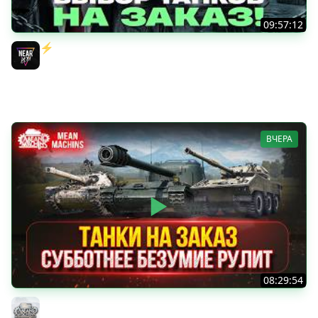
09:57:12
⚡️ИГРАЮ НА ВАШИХ ТАНКАХ НА ЗАКАЗ! [Правила В
Описании]
Near_You
ВЧЕРА
08:29:54
ТАНКИ НА ЗАКАЗ...ВАМ ВЫБИРАТЬ ● Субботнее Безумие
РУЛИТ ● Подробности в Описании