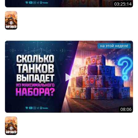
03:25:14
Тест Новых Танков из Коробок
Мир танков
на этой неделе
08:06
Сколько Танков Выпадет из Максимального Набора? -
ДР Мир Танков 2026
Мир танков