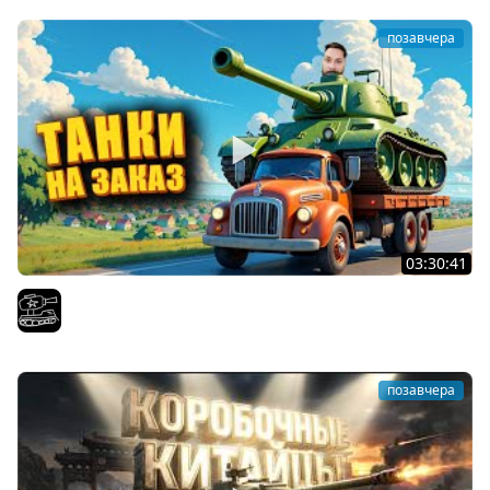
позавчера
03:30:41
Трезвый пятничный рандом. (Мир танков и ЗБЗ)
El COMENTANTE
позавчера