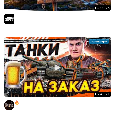
04:00:26
БИТВА ЗА MAUSEKONIG! — ВСЕГО 8 ЗАДАЧ ДО КОНЦА ●
Возвращение Сериала по ЛБЗ 3.0
Jove
позавчера
07:45:21
🔥ПЕННЫЕ ТАНКИ НА ЗАКАЗ! ● НАЛИВАЙ!
BEOWULF422