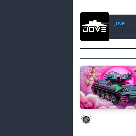
НОЧНОЙ МЕДВЕЖОН
Jove
СМОТРЕТ
Моя Любимая ПТ-10 
Evil GrannY