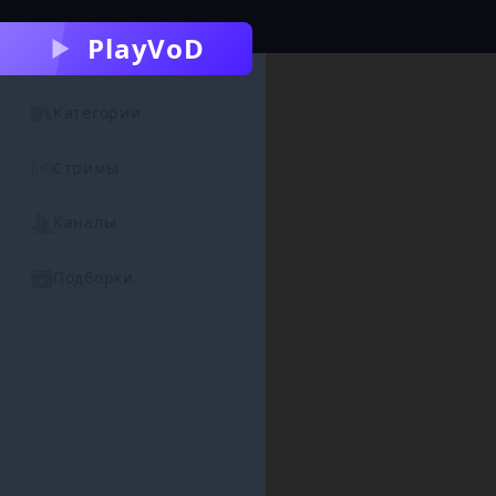
PlayVoD
Категории
Стримы
Каналы
Подборки