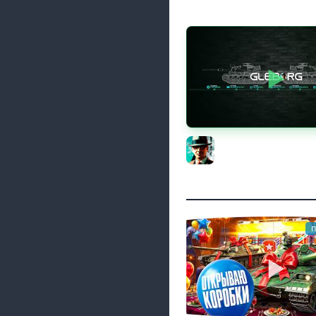
Новые коробки ★ С
цех, глава 3 ★ МИР 
Gleborg
п