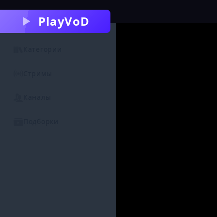
PlayVoD
Категории
Стримы
Каналы
Подборки