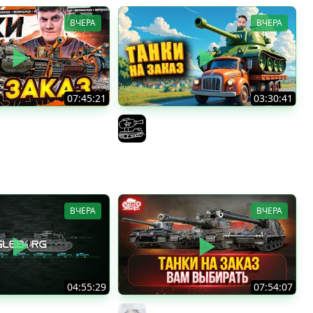
ВЧЕРА
ВЧЕРА
07:45:21
03:30:41
Е ТАНКИ НА ЗАКАЗ! ●
Трезвый пятничный рандом.
!
(Мир танков и ЗБЗ)
F422
El COMENTANTE
ВЧЕРА
ВЧЕРА
04:55:29
07:54:07
тница ★ МИР ТАНКОВ
ТАНКИ НА ЗАКАЗ...ВАМ ВЫБИРАТЬ