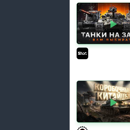
ТАНКИ на ЗАКАЗ — См
Описание Стрима
Sh0tnik
КИТАЙЧОКИ ИЗ КОРО