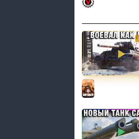
617Q и HSD-1
Vspishka
ВОЕВАЛ КАК ЛЕВ!
Мир танков