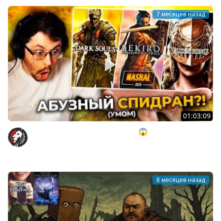
7 месяцев назад
01:03:09
Я Заспидpaнил AБУ3АМИ Souls'ы 😱 И вот что вышло...
► NASRAL 2025 (DS 3, Sekiro, Elden Ring)
Cake
8 месяцев назад