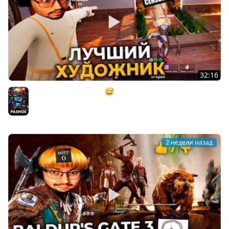
32:16
МАСТЕР МАСКИРОВКИ 😅 ► MECCHA CHAMELEON
(коопница)
Разное
2 недели назад