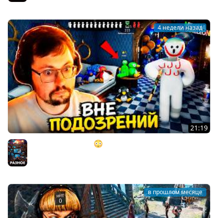
4 недели назад
21:19
"ИДЕАЛЬНЫЙ ПЛАН" 😳 (но это не точно) ► MECCHA
CHAMELEON
Разное
в прошлом месяце