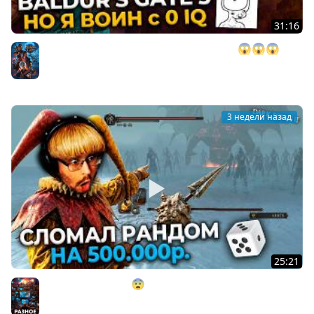
31:16
BALDUR'S GATE 3, но у меня 0 ИНТЕЛЛЕКТА 😱😱😱 ►
BG 3
Baldurs's Gate
3 недели назад
25:21
СЛОМАЛ РАНДОМ?! 😨 НА 500.000 ₽. в Dark Souls 2 ►
DS 2 Randomizer (#15)
Разное