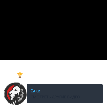
ДОБАВЛЕНО: В ПРОШЛОМ ГОДУ
Покори PEAK - Забери 100 000 р. ► Турнир
Кекса 🏆
Cake
СМОТРЕТЬ ДРУГИЕ ВИДЕО