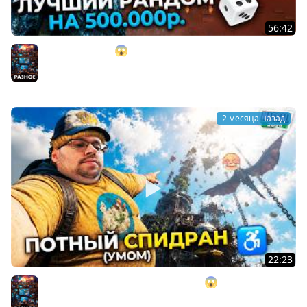
56:42
ОНО? GOD RUN!!! 😱 100% рандом на 500.000 ₽. в Dark
Souls 2 ► DS 2 Randomizer (#14)
Разное
2 месяца назад
22:23
Я заCПИДpaнил AБУ3AMИ — Only UP 😱 Но вот что
случилось... ► NASSAL 2026