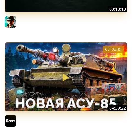
03:18:13
Новые коробки ★ Сборочный цех, глава 3 ★ МИР
ТАНКОВ
Gleborg
СЕГОДНЯ
04:39:22
АСУ-85 — Советская Е 25 из Коробок!
Sh0tnik