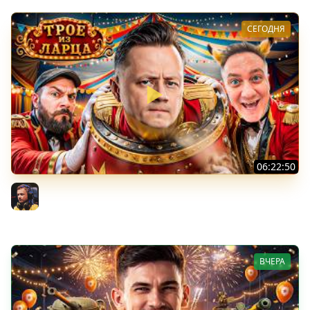
СЕГОДНЯ
06:22:50
Трое из Ларца ★ С ДР НАША ИГРА
@ElComentanteOfficial @Kop3uHbl4
Inspirer
ВЧЕРА