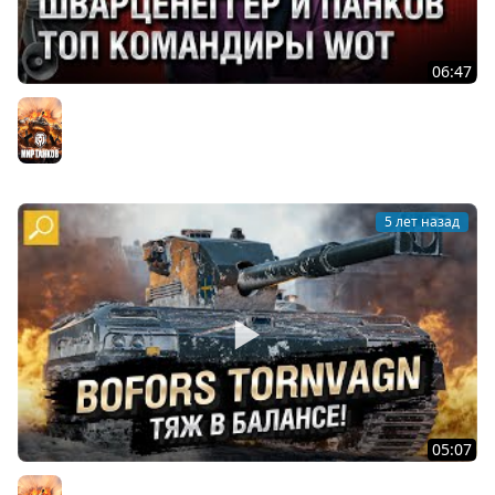
06:47
ШВАРЦЕНЕГГЕР И ПАНКОВ - ТОП КОМАНДИРЫ WOT -
Танконовости №586 - От Evilborsh и Cruzzzzzo [WoT]
Мир танков
5 лет назад
05:07
Bofors Tornvagn - ТЯЖ В БАЛАНСЕ! Обзор танка! [World