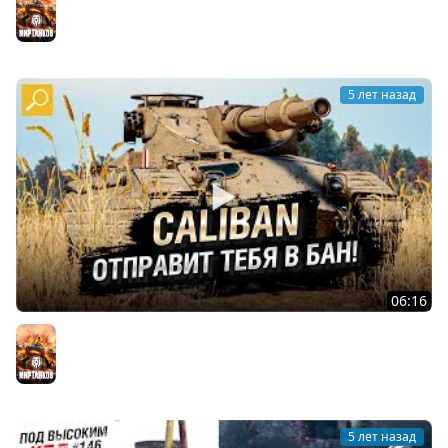
of Tanks]
Мир танков
5 лет назад
06:16
Caliban - ОТПРАВИТ ТЕБЯ В БАН! Обзор танка! [World of
Tanks]
Мир танков
5 лет назад