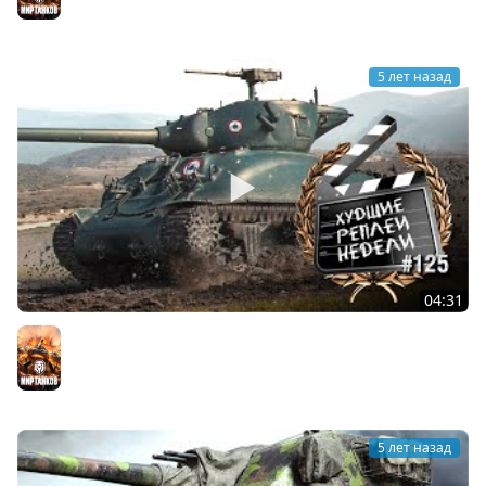
Мир танков
5 лет назад
04:31
Контрастные битвы - ХРН №125 [World of Tanks]
Мир танков
5 лет назад