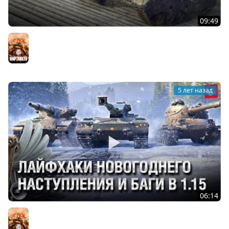
09:49
WOT Уроды - Выпуск №34 - от Bad Tanks [World of
Tanks]
Мир танков
5 лет назад
06:14
Лайфхаки Новогоднего Наступления и Баги в 1.15 -
Танконовости №587 - От Homish и Cruzzzzzo [WoT]