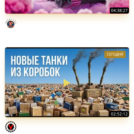
04:38:27
Моя Любимая ПТ-10 - TORNADE
Evil GrannY
СЕГОДНЯ
02:52:12
ТРИ НОВЫХ ТАНКА ИЗ КОРОБОК: Русский АЗУ, Китаец ТТ
и Мерк М6