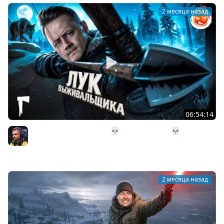
2 месяца назад
06:54:14
26# Лук Выживальщика 💀 The Long Dark 💀 282 день
Страдания
Inspirer
2 месяца назад