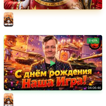
Трое из Ларца ★ С ДР НАША ИГРА
@ElComentanteOfficial @Kop3uHbl4
Мир танков
ВЧЕРА
04:06:46
ОТКРЫВАЕМ НОВЫЕ КОРОБКИ
Мир танков