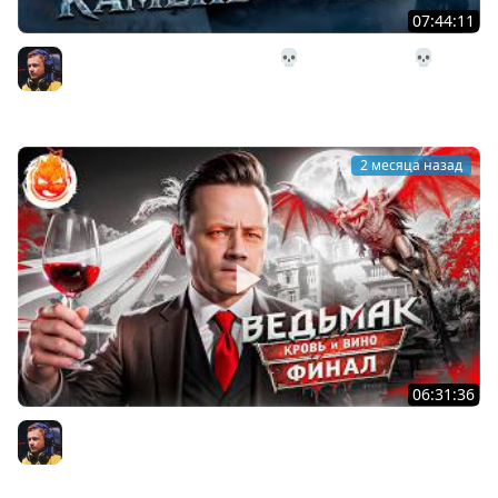
07:44:11
27# Поход в Чёрный Камень 💀 The Long Dark 💀 291
день Страдания
Inspirer
2 месяца назад
06:31:36
25# ВЕДЬМАК 3 ★ КРОВЬ И ВИНО ★ ФИНАЛ СЮЖЕТА
Inspirer