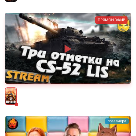
ПРЯМОЙ ЭФИР
★ Три отметки на CS-52 LIS ★
Мир танков
позавчера