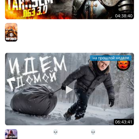
04:38:40
ЛБЗ 3.0 на Танкование ★ А-10
Мир танков
на прошлой неделе
06:43:41
31# Идём Домой 💀 The Long Dark 💀 333 день
Страдания