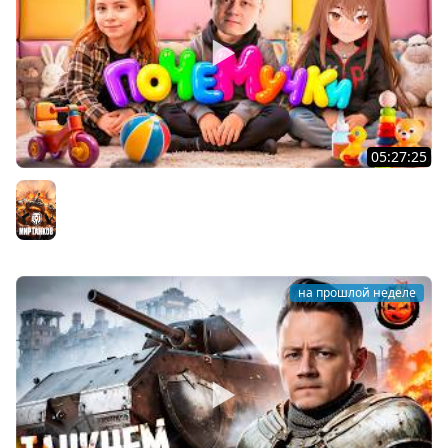
05:27:25
ПОЧЕМУЧКИ ★ Взвод с Киндер и Кукушкой
Мир танков
на прошлой неделе