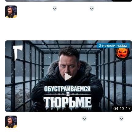
31# Идём Домой 💀 The Long Dark 💀 333 день
Страдания
Inspirer
2 недели назад
04:13:17
30# Обустраиваемся в Тюрьме 💀 The Long Dark 💀 322
день Страдания
Inspirer