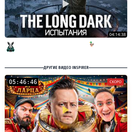
04:14:38
ИСПЫТАНИЕ: Безнадёжное спасение 🦆 The Long Dark
[PC 2014]
Amway921
ДРУГИЕ ВИДЕО INSPIRER
:
:
СКОРО