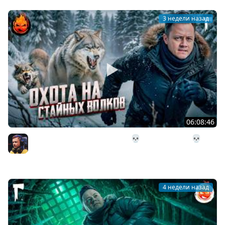
3 недели назад
06:08:46
29# Охота на стайных волков 💀 The Long Dark 💀 314
день Страдания
Inspirer
4 недели назад