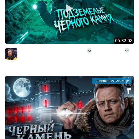
05:32:08
28# Подземелье Чёрного Камня 💀 The Long Dark 💀
303 день Страдания
Inspirer
в прошлом месяце