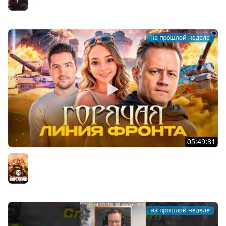
The Long Dark
на прошлой неделе
05:49:31
НОВАЯ ЛИНИЯ ФРОНТА ★ Взвод с ДемаКритом и
Пандочкой
Мир танков
на прошлой неделе