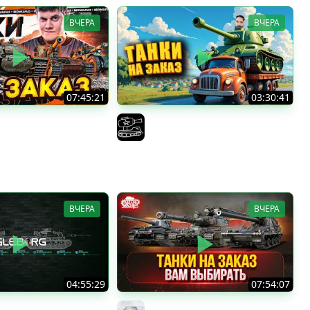
ВЧЕРА
ВЧЕРА
07:45:21
03:30:41
Е ТАНКИ НА ЗАКАЗ! ●
Трезвый пятничный рандом.
!
(Мир танков и ЗБЗ)
F422
El COMENTANTE
ВЧЕРА
ВЧЕРА
04:55:29
07:54:07
тница ★ МИР ТАНКОВ
ТАНКИ НА ЗАКАЗ...ВАМ ВЫБИРАТЬ