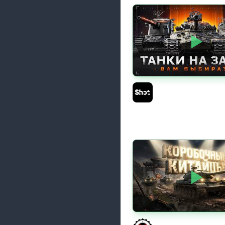
ТАНКИ на ЗАКАЗ — См
Описание Стрима
Sh0tnik
КИТАЙЧОКИ ИЗ КОРО