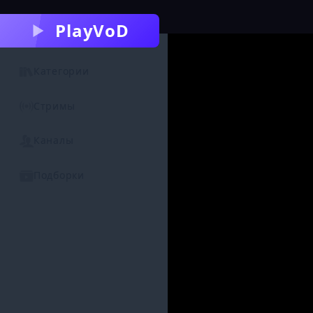
PlayVoD
Категории
Стримы
Каналы
Подборки