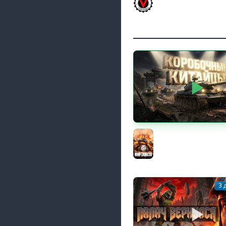
617Q и HSD-1
Vspishka
КИТАЙЧОКИ ИЗ КОРО
617Q и HSD-1
Мир танков
3 