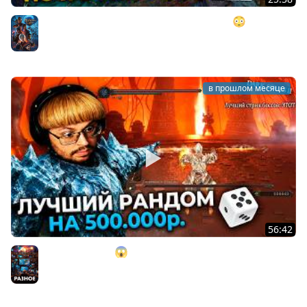
BALDUR'S GATE 3, но у меня 0 ИНТЕЛЛЕКТА 😳 ►
postNASSAL 2026
Baldurs's Gate
в прошлом месяце
56:42
ОНО? GOD RUN!!! 😱 100% рандом на 500.000 ₽. в Dark
Souls 2 ► DS 2 Randomizer (#14)
Разное