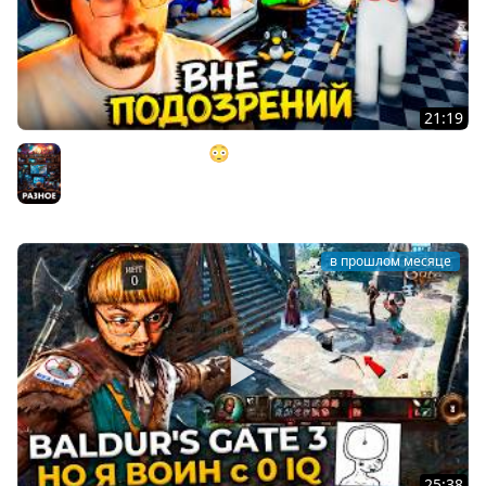
21:19
"ИДЕАЛЬНЫЙ ПЛАН" 😳 (но это не точно) ► MECCHA
CHAMELEON
Разное
в прошлом месяце
25:38