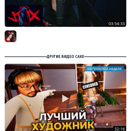
03:54:33
[СТРИМ] ИГРОВЫЕ НОВОСТИ | ДАЛЕЕ УТРЕННИЙ ELDEN
RING NIGHTREIGN С IRIS | 03.06.25
BRM
ДРУГИЕ ВИДЕО CAKE
на прошлой неделе
32:16