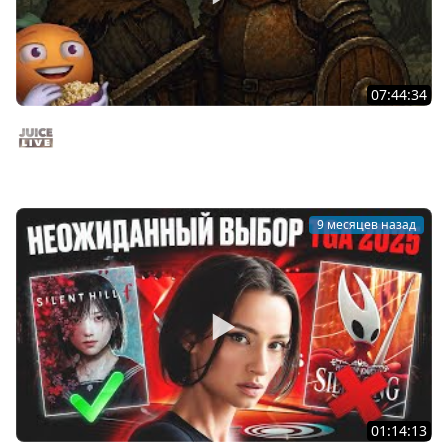
07:44:34
Сжимаем кольцо | ELDEN RING NIGHTREIGN | Cтрим от
04/12/2025
Juice Live
9 месяцев назад
01:14:13