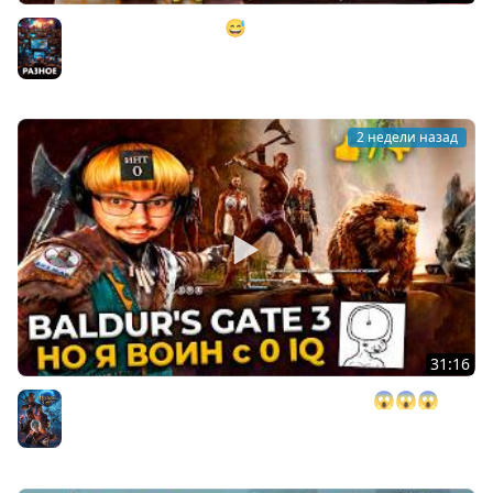
МАСТЕР МАСКИРОВКИ 😅 ► MECCHA CHAMELEON
(коопница)
Разное
2 недели назад
31:16
BALDUR'S GATE 3, но у меня 0 ИНТЕЛЛЕКТА 😱😱😱 ►
BG 3
Baldurs's Gate