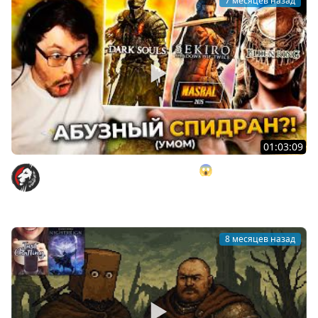
7 месяцев назад
01:03:09
Я Заспидpaнил AБУ3АМИ Souls'ы 😱 И вот что вышло...
► NASRAL 2025 (DS 3, Sekiro, Elden Ring)
Cake
8 месяцев назад