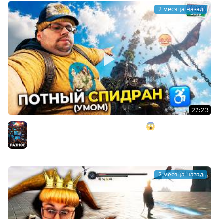
2 месяца назад
22:23
Я заCПИДpaнил AБУ3AMИ — Only UP 😱 Но вот что
случилось... ► NASSAL 2026
Разное
2 месяца назад