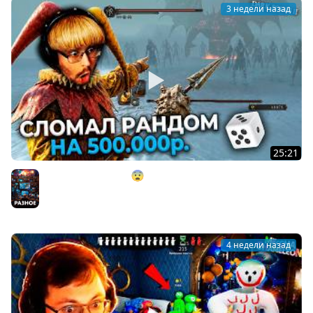
3 недели назад
25:21
СЛОМАЛ РАНДОМ?! 😨 НА 500.000 ₽. в Dark Souls 2 ►
DS 2 Randomizer (#15)
Разное
4 недели назад