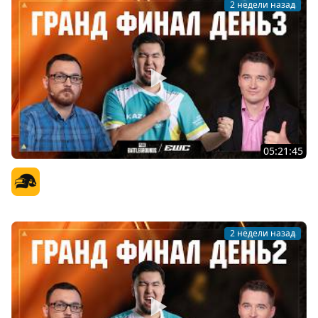
2 недели назад
05:21:45
EWC 2026 - Гранд Финал - День 3
Официальный канал
2 недели назад