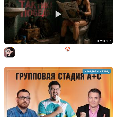
07:10:05
На что упали, с тем и бегаем🤡
Mozol6ka (Мозолька)
2 недели назад