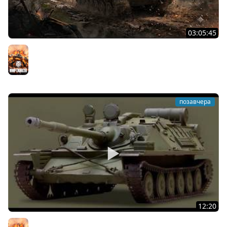
03:05:45
КИТАЙЧОКИ ИЗ КОРОБЧОНОК! 617Q и HSD-1
Мир танков
позавчера
12:20
Вспышка на "АСУ-85". Бой на 8 Фрагов в прямом эфире