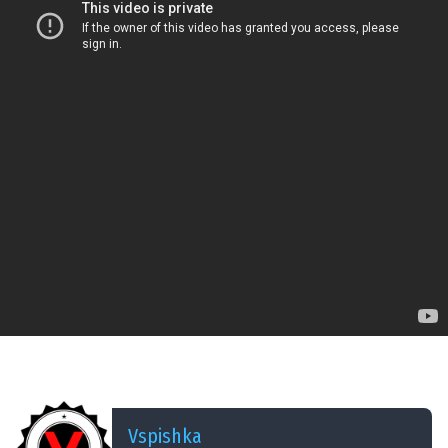
ДОБАВЛЕНО: 15 ЛЕТ НАЗАД
Мир танков Vspishka М46 Паттон рандом #8
Vspishka