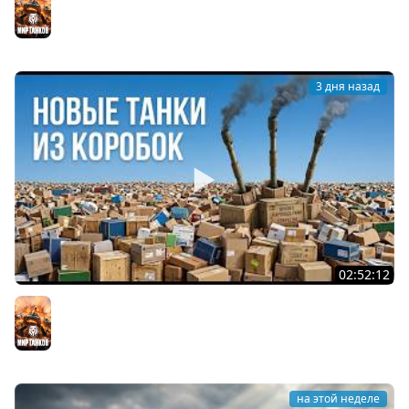
Мир танков
3 дня назад
02:52:12
ТРИ НОВЫХ ТАНКА ИЗ КОРОБОК: Русский АЗУ, Китаец ТТ
и Мерк М6
Мир танков
на этой неделе