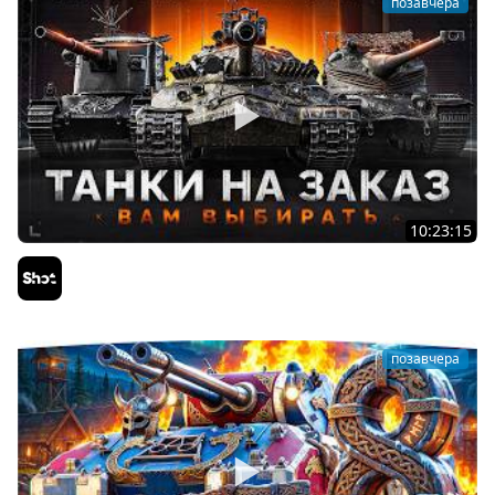
позавчера
10:23:15
ТАНКИ на ЗАКАЗ — Смотрите Описание Стрима
Sh0tnik
позавчера