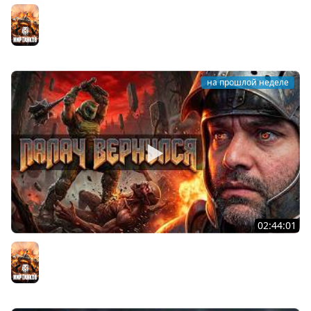
STRV 103B. САМАЯ БЕЗБАШЕННАЯ ПТ В ИГРЕ!
Мир танков
на прошлой неделе
02:44:01
Последний Думгай.
Мир танков