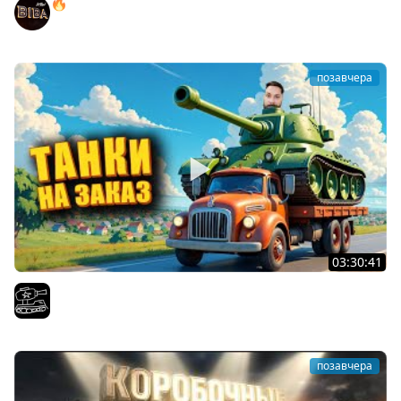
🔥ПЕННЫЕ ТАНКИ НА ЗАКАЗ! ● НАЛИВАЙ!
BEOWULF422
позавчера
03:30:41
Трезвый пятничный рандом. (Мир танков и ЗБЗ)
El COMENTANTE
позавчера