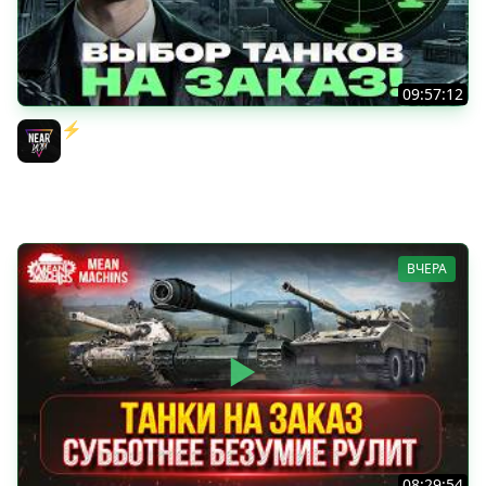
09:57:12
⚡️ИГРАЮ НА ВАШИХ ТАНКАХ НА ЗАКАЗ! [Правила В
Описании]
Near_You
ВЧЕРА
08:29:54