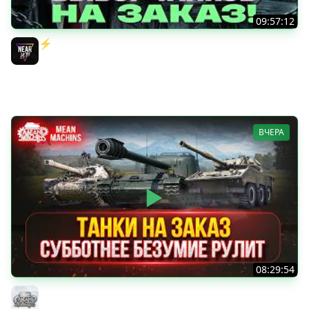
09:57:12
⚡️ИГРАЮ НА ВАШИХ ТАНКАХ НА ЗАКАЗ! [Правила В
Описании]
Near_You
ВЧЕРА
08:29:54
ТАНКИ НА ЗАКАЗ...ВАМ ВЫБИРАТЬ ● Субботнее Безумие
РУЛИТ ● Подробности в Описании