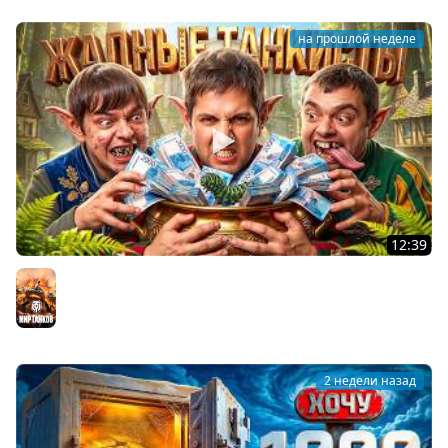
на прошлой неделе
12:39
ЖАДНЫЕ ТАНКИСТЫ: В погоне за артой! Левша, Актёр,
Булкин
Мир танков
2 недели назад