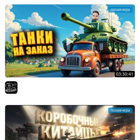
позавчера
03:30:41
Трезвый пятничный рандом. (Мир танков и ЗБЗ)
El COMENTANTE
позавчера