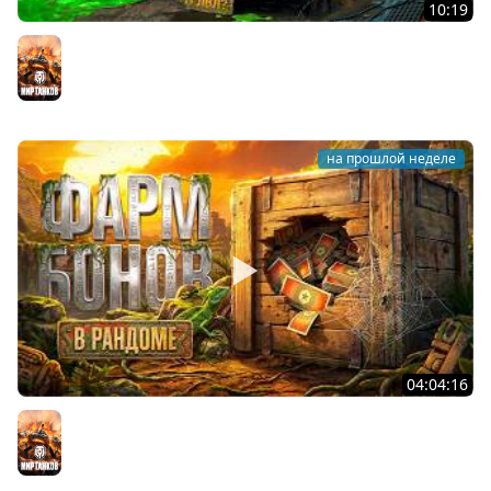
10:19
Он вам НЕ CHAMPION! Худший 11 уровень в Мире
Танков? Левша на Чемпионе
Мир танков
на прошлой неделе
04:04:16
ФАРМ БОН В РАНДОМЕ. Сколько будет за стрим?
Мир танков