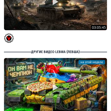
03:05:45
КИТАЙЧОКИ ИЗ КОРОБЧОНОК! 617Q и HSD-1
Vspishka
ДРУГИЕ ВИДЕО LEBWA (ЛЕВША)
на этой неделе