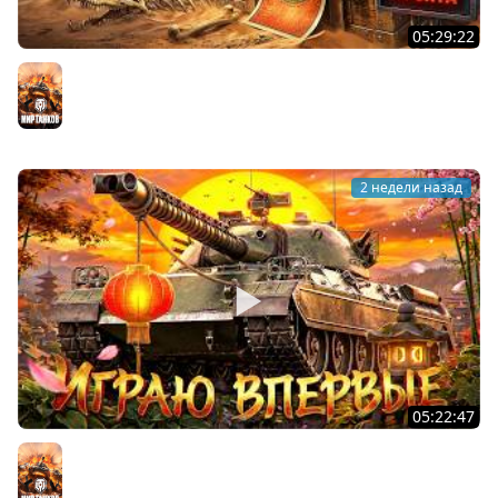
05:29:22
ХОЧУ 1000 БОН. Линия Фронта
Мир танков
2 недели назад
05:22:47
АПНУЛИ ТYPE 71. Играю впервые на нём
Мир танков