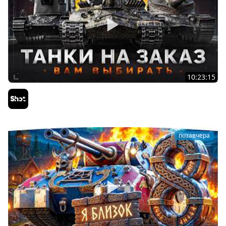
10:23:15
ТАНКИ на ЗАКАЗ — Смотрите Описание Стрима
Sh0tnik
позавчера