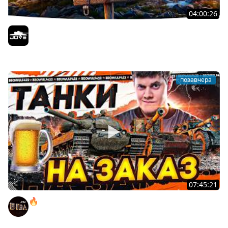
04:00:26
БИТВА ЗА MAUSEKONIG! — ВСЕГО 8 ЗАДАЧ ДО КОНЦА ●
Возвращение Сериала по ЛБЗ 3.0
Jove
позавчера
07:45:21
🔥ПЕННЫЕ ТАНКИ НА ЗАКАЗ! ● НАЛИВАЙ!
BEOWULF422