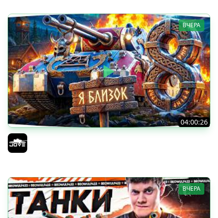
ВЧЕРА
04:00:26
БИТВА ЗА MAUSEKONIG! — ВСЕГО 8 ЗАДАЧ ДО КОНЦА ●
Возвращение Сериала по ЛБЗ 3.0
Jove
ВЧЕРА