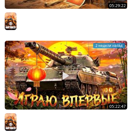
05:29:22
ХОЧУ 1000 БОН. Линия Фронта
Мир танков
2 недели назад
05:22:47
АПНУЛИ ТYPE 71. Играю впервые на нём
Мир танков