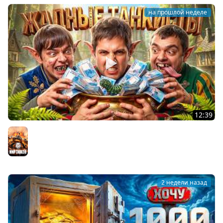
на прошлой неделе
12:39
ЖАДНЫЕ ТАНКИСТЫ: В погоне за артой! Левша, Актёр,
Булкин
Мир танков
2 недели назад