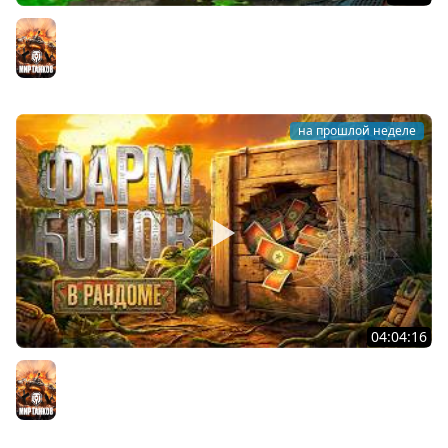
Он вам НЕ CHAMPION! Худший 11 уровень в Мире
Танков? Левша на Чемпионе
Мир танков
на прошлой неделе
04:04:16
ФАРМ БОН В РАНДОМЕ. Сколько будет за стрим?
Мир танков