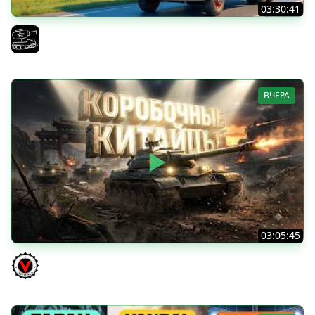
03:30:41
Трезвый пятничный рандом. (Мир танков и ЗБЗ)
El COMENTANTE
ВЧЕРА
03:05:45
КИТАЙЧОКИ ИЗ КОРОБЧОНОК! 617Q и HSD-1
Vspishka