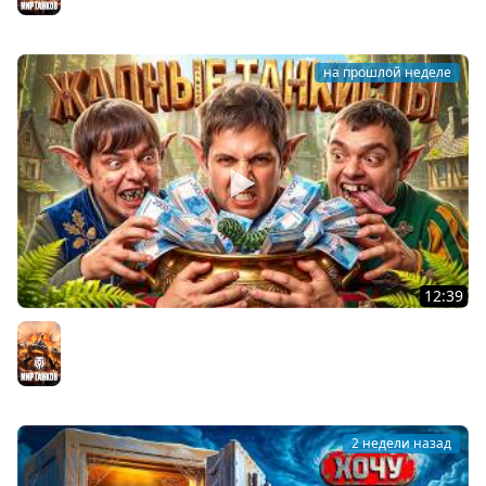
на прошлой неделе
12:39
ЖАДНЫЕ ТАНКИСТЫ: В погоне за артой! Левша, Актёр,
Булкин
Мир танков
2 недели назад