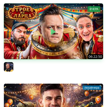
ВЧЕРА
06:22:50
Трое из Ларца ★ С ДР НАША ИГРА
@ElComentanteOfficial @Kop3uHbl4
Inspirer
позавчера