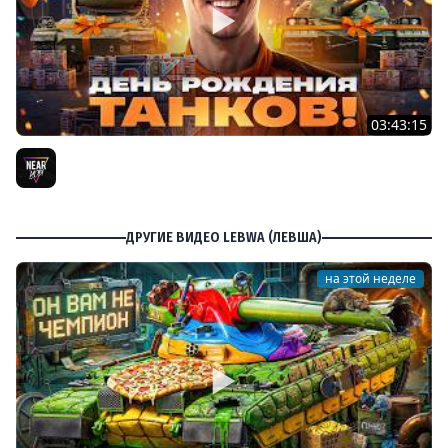
03:43:15
ДЕНЬ РОЖДЕНИЯ 2026! ТЕСТ-ДРАЙВ ТАНКОВ из КОРОБОК
[Попытка 2]
Near_You
ДРУГИЕ ВИДЕО LEBWA (ЛЕВША)
на этой неделе