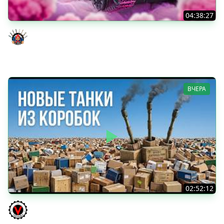
04:38:27
Моя Любимая ПТ-10 - TORNADE
Evil GrannY
ВЧЕРА
02:52:12
ТРИ НОВЫХ ТАНКА ИЗ КОРОБОК: Русский АЗУ, Китаец ТТ
и Мерк М6
Vspishka