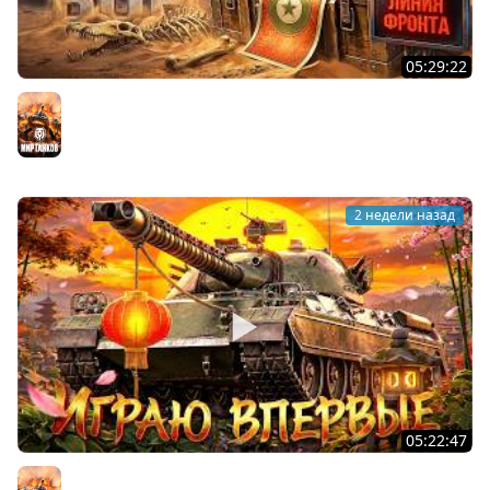
05:29:22
ХОЧУ 1000 БОН. Линия Фронта
Мир танков
2 недели назад
05:22:47
АПНУЛИ ТYPE 71. Играю впервые на нём