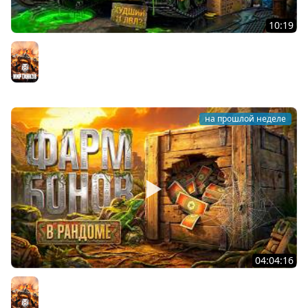
10:19
Он вам НЕ CHAMPION! Худший 11 уровень в Мире
Танков? Левша на Чемпионе
Мир танков
на прошлой неделе
04:04:16
ФАРМ БОН В РАНДОМЕ. Сколько будет за стрим?
Мир танков