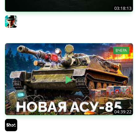
03:18:13
Новые коробки ★ Сборочный цех, глава 3 ★ МИР
ТАНКОВ
Gleborg
ВЧЕРА
04:39:22
АСУ-85 — Советская Е 25 из Коробок!
Sh0tnik