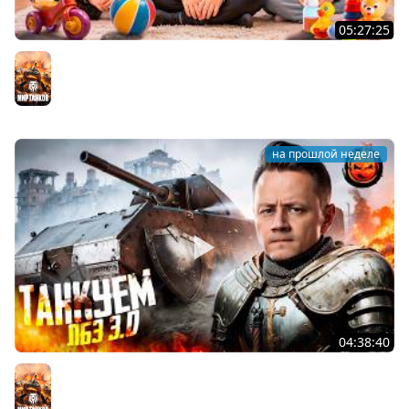
05:27:25
ПОЧЕМУЧКИ ★ Взвод с Киндер и Кукушкой
Мир танков
на прошлой неделе
04:38:40
ЛБЗ 3.0 на Танкование ★ А-10
Мир танков