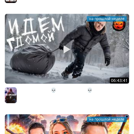
на прошлой неделе
06:43:41
31# Идём Домой 💀 The Long Dark 💀 333 день
Страдания
The Long Dark
на прошлой неделе