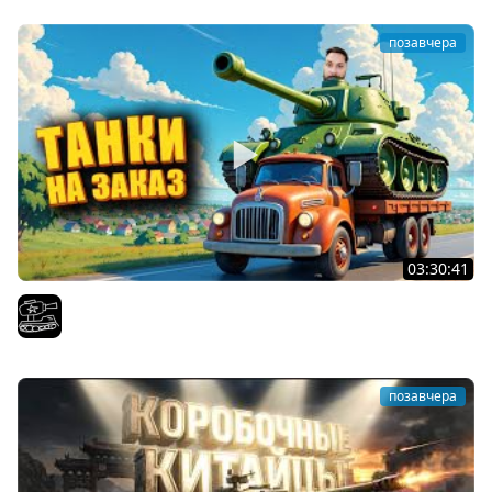
позавчера
03:30:41
Трезвый пятничный рандом. (Мир танков и ЗБЗ)
El COMENTANTE
позавчера