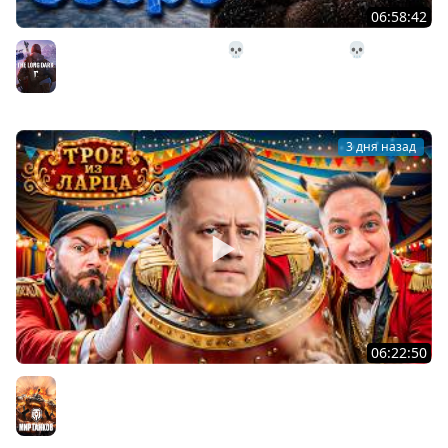
06:58:42
32# В Загадочное Озеро 💀 The Long Dark 💀 339 день
Страдания
The Long Dark
3 дня назад
06:22:50
Трое из Ларца ★ С ДР НАША ИГРА
@ElComentanteOfficial @Kop3uHbl4
Мир танков