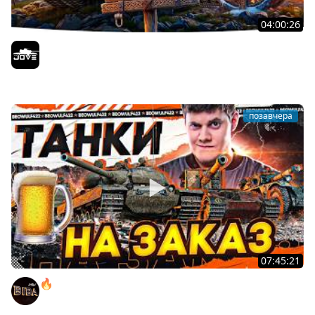
04:00:26
БИТВА ЗА MAUSEKONIG! — ВСЕГО 8 ЗАДАЧ ДО КОНЦА ●
Возвращение Сериала по ЛБЗ 3.0
Jove
позавчера
07:45:21
🔥ПЕННЫЕ ТАНКИ НА ЗАКАЗ! ● НАЛИВАЙ!
BEOWULF422