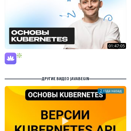
01:47:05
❇️ Kubernetis от А до Я. Знакомство k8s для новичков
и не только!
Merion Academy
ДРУГИЕ ВИДЕО JAVABEGIN
2 года назад