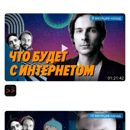
PurpleSchool (Антон Ларичев)
8 месяцев назад
01:21:42
Во что превратится интернет и разработка после всех
изменений
Мы обречены
10 месяцев назад