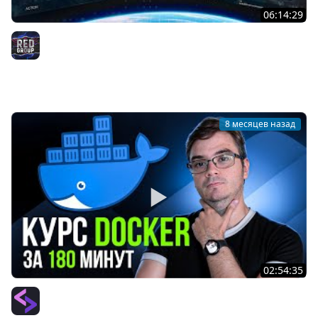
06:14:29
Я СОЗДАЛ Full-stack Game Tracker за 6 часов! React,
Drizzle, Elysia + деплой с Docker
RED Group
8 месяцев назад
02:54:35
Курс: Docker + Ansible за 180 минут | Обучение и
практика с нуля