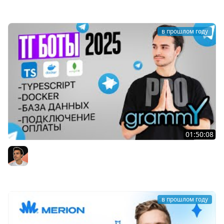
PurpleSchool (Антон Ларичев)
в прошлом году
01:50:08
С нуля до прода: Telegram-магазин на TS, Docker,
MongoDB и с оплатой Юкасса – БЕЗ БОЛИ
Pomazkov JS
в прошлом году