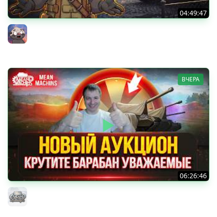
04:49:47
НОВАЯ БЛОХА? Чудо из коробок на ДР Мира танков
2026 | Обкатка танка АСУ-85
Бомбилка Медоеда
ВЧЕРА
06:26:46
ДУПЛЕТ - ФИНАЛ...ОСТАЛОСЬ ВСЕГО 2% ● Аукцион №96,
Будет ли Стример Страдать или Кайфовать ?
MeanMachins