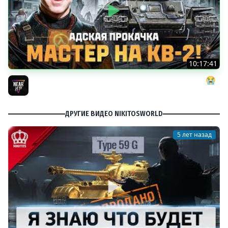
10:17:41
АДСКАЯ ПРОКАЧКА: МАСТЕР на КВ-2! ДАЙТЕ МНЕ СИЛ 😭
Near_You
ДРУГИЕ ВИДЕО NIKITOSWORLD
5 лет назад