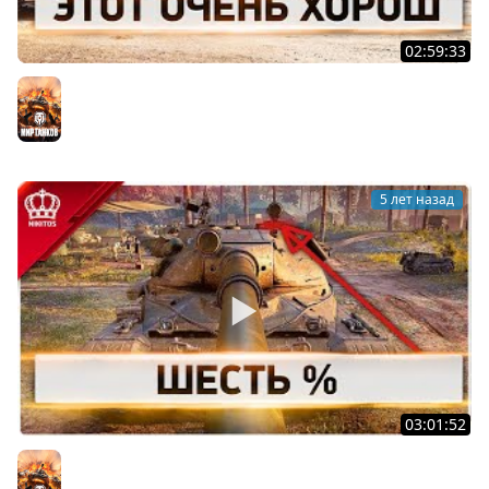
02:59:33
Этот Очень Харош
Мир танков
5 лет назад
03:01:52
Шесть % | 60TP
Мир танков