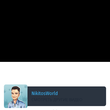
ДОБАВЛЕНО: 13 ЛЕТ НАЗАД
MODPack - 0.8.7 от _H_u_K_u_T_o_C - Убер
установщик (Все самое нужное у нас!) - WoT
NikitosWorld
СМОТРЕТЬ ДРУГИЕ ВИДЕО