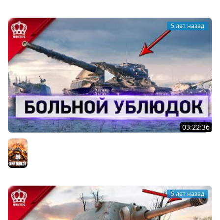
5 лет назад
03:22:36
Больной Ублюдок - Зачем качаю...
Мир танков
5 лет назад