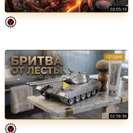
03:05:16
Последний Думгай 3. Дополнение к DooM: The Dark
Ages
Vspishka
СЕГОДНЯ
02:56:36
Vz. 68-2 Britva. Захотелось "отметки"
Vspishka