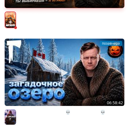
ТАНКИ НА ЗАКАЗ
Мир танков
позавчера
06:58:42
32# В Загадочное Озеро 💀 The Long Dark 💀 339 день
Страдания
The Long Dark