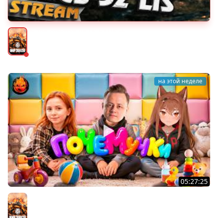
★ Три отметки на CS-52 LIS ★
Мир танков
на этой неделе
05:27:25
ПОЧЕМУЧКИ ★ Взвод с Киндер и Кукушкой
Мир танков