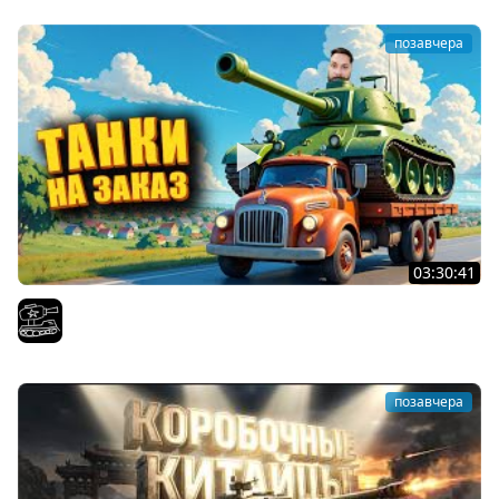
позавчера
03:30:41
Трезвый пятничный рандом. (Мир танков и ЗБЗ)
El COMENTANTE
позавчера