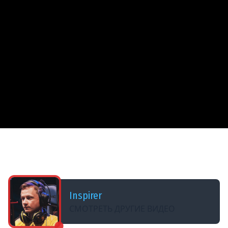
ДОБАВЛЕНО: 9 МЕСЯЦЕВ НАЗАД
Трое из Ларца ★ ЧЁРНЫЙ РЫНОК
@ElComentanteOfficial @Kop3uHbl4
Inspirer
СМОТРЕТЬ ДРУГИЕ ВИДЕО