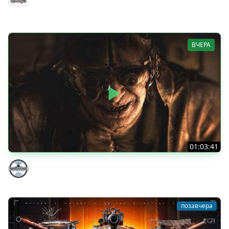
РУЛИТ ● Подробности в Описании
MeanMachins
ВЧЕРА
01:03:41
НЕ ИГРАЛ В ТАНКИ 8 МЕСЯЦЕВ
Marakasi
позавчера