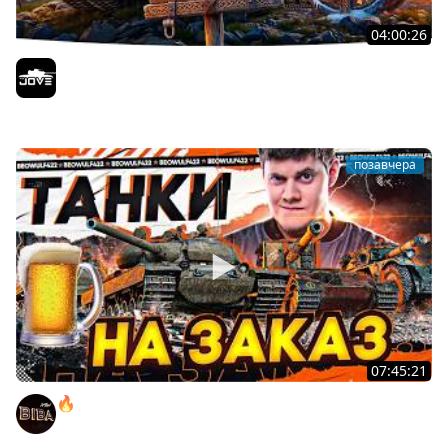
04:00:26
БИТВА ЗА MAUSEKONIG! — ВСЕГО 8 ЗАДАЧ ДО КОНЦА ●
Возвращение Сериала по ЛБЗ 3.0
Jove
позавчера
07:45:21
🔥ПЕННЫЕ ТАНКИ НА ЗАКАЗ! ● НАЛИВАЙ!
BEOWULF422