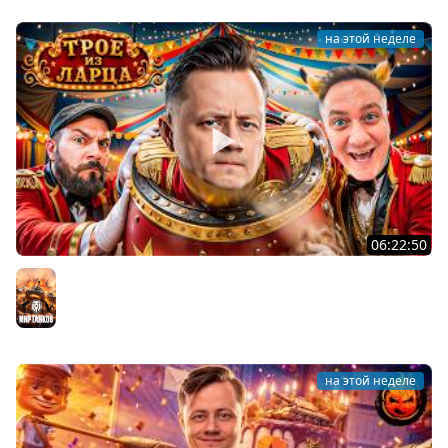
на этой неделе
06:22:50
Трое из Ларца ★ С ДР НАША ИГРА
@ElComentanteOfficial @Kop3uHbl4
Мир танков
на этой неделе