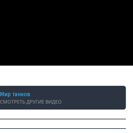
Мир танков
СМОТРЕТЬ ДРУГИЕ ВИДЕО