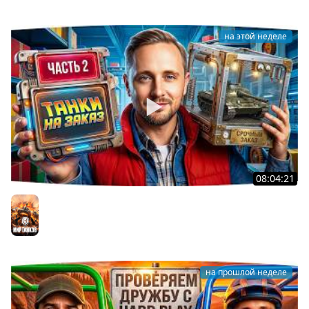
на этой неделе
08:04:21
ДОКАТЫВАЮ ТАНКИ НА ЗАКАЗ ● Зрители Выбирают —
Джов Страдает ● Правила в Описании
Мир танков
на прошлой неделе