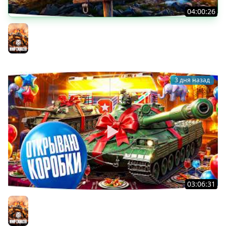
04:00:26
БИТВА ЗА MAUSEKONIG! — ВСЕГО 8 ЗАДАЧ ДО КОНЦА ●
Возвращение Сериала по ЛБЗ 3.0
Мир танков
3 дня назад
03:06:31
ОТКРЫВАЕМ КОРОБКИ НА ДЕНЬ РОЖДЕНИЯ МИРА ТАНКОВ
2026 ● Что Выпадет?
Мир танков