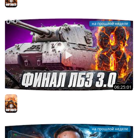
Мир танков
на прошлой неделе
06:25:01
Я ХОЧУ MAUSEKONIG! — ДЖОВ ДЕЛАЕТ ЛБЗ 3.0 ●
Осталось 8 задач до конца [Серия 31]
Мир танков
на прошлой неделе