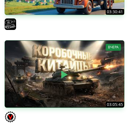
03:30:41
Трезвый пятничный рандом. (Мир танков и ЗБЗ)
El COMENTANTE
ВЧЕРА
03:05:45
КИТАЙЧОКИ ИЗ КОРОБЧОНОК! 617Q и HSD-1
Vspishka