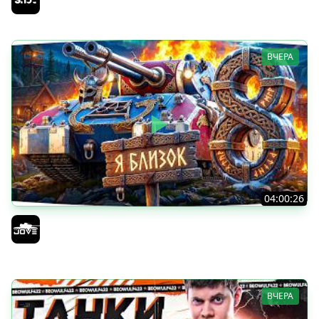
Sh0tnik
ВЧЕРА
04:00:26
БИТВА ЗА MAUSEKONIG! — ВСЕГО 8 ЗАДАЧ ДО КОНЦА ●
Возвращение Сериала по ЛБЗ 3.0
Jove
ВЧЕРА