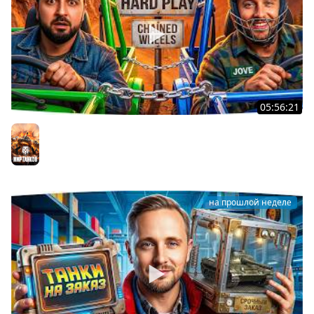
05:56:21
ДЖОВ И HARD PLAY ПРОВЕРЯЮТ ДРУЖБУ В CHAINED
WHEELS
Мир танков
на прошлой неделе