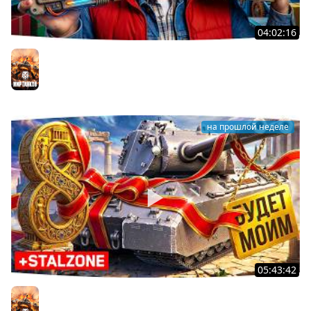
04:02:16
ВОСКРЕСНЫЕ ТАНКИ НА ЗАКАЗ ● Зрители Выбирают —
Джов Страдает ● Правила в Описании
Мир танков
на прошлой неделе
05:43:42
Я ХОЧУ MAUSEKONIG! — ОСТАЛОСЬ ВСЕГО 8 ЗАДАЧ ●
Джов и Финальные ЛБЗ 3.0 [32]