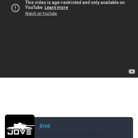
ДОБАВЛЕНО: 5 МЕСЯЦЕВ НАЗАД
СЕГОДНЯ 100% ПОСЛЕДНИЙ ДЕНЬ МАРАФОНА ;(
— ОСТАЛОСЬ 3 ЧАСА ● #МарафонЖиви! [День
93]
Jove
СМОТРЕТЬ ДРУГИЕ ВИДЕО