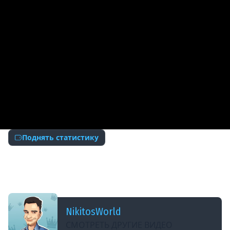
Поднять статистику
ДОБАВЛЕНО: 13 ЛЕТ НАЗАД
Как поднять стату? (Процент побед и КПД) -
WoT
NikitosWorld
СМОТРЕТЬ ДРУГИЕ ВИДЕО