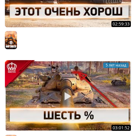
02:59:33
Этот Очень Харош
Мир танков
5 лет назад
03:01:52