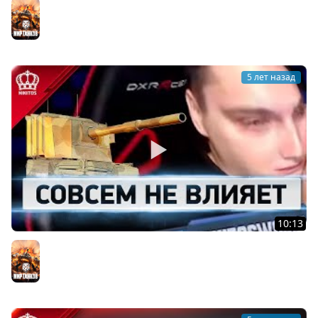
Шесть % | 60TP
Мир танков
5 лет назад
10:13
World of Никитос #3
Мир танков