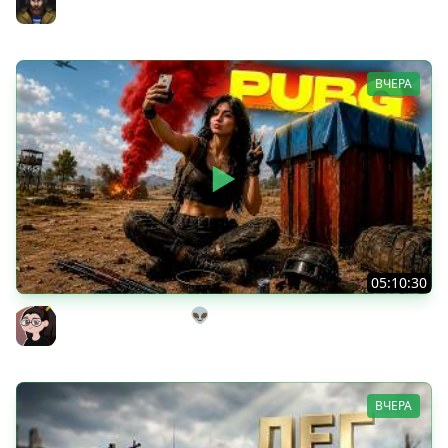
Юша PROТанки
ВЧЕРА
05:10:30
Танкисты на выгуле👽
Mozol6ka (Мозолька)
ВЧЕРА