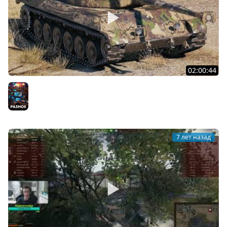
02:00:44
Нагибаторский стрим с TheAnatolich в рандоме (11/11
побед)
Разное
7 лет назад