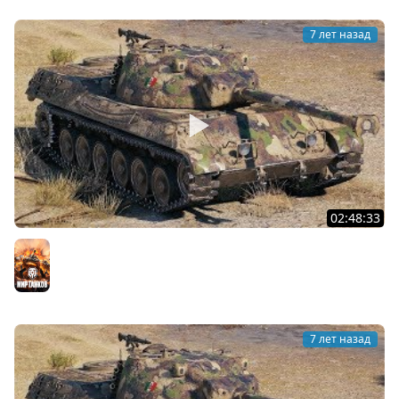
7 лет назад
02:48:33
Линия Фронта - битва за AE Phase 1 с Биовульфом.
Мир танков
7 лет назад