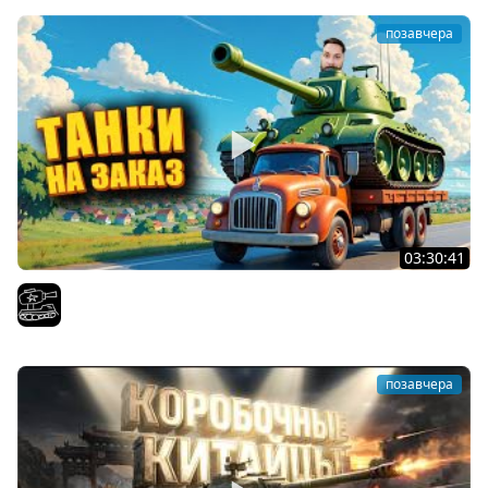
позавчера
03:30:41
Трезвый пятничный рандом. (Мир танков и ЗБЗ)
El COMENTANTE
позавчера