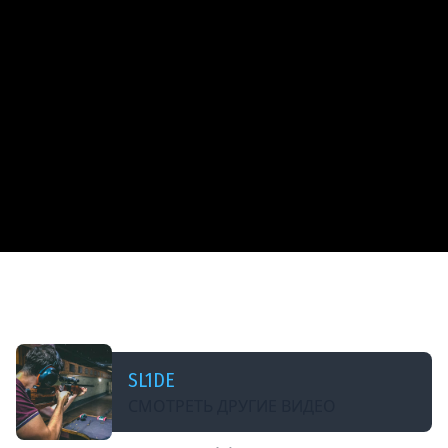
ДОБАВЛЕНО: 11 ЛЕТ НАЗАД
Поговорим о финале WGL RU против HR
[Na`Vi.SL1DE]
SL1DE
СМОТРЕТЬ ДРУГИЕ ВИДЕО