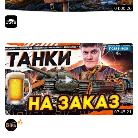
04:00:26
БИТВА ЗА MAUSEKONIG! — ВСЕГО 8 ЗАДАЧ ДО КОНЦА ●
Возвращение Сериала по ЛБЗ 3.0
Jove
позавчера
07:45:21
🔥ПЕННЫЕ ТАНКИ НА ЗАКАЗ! ● НАЛИВАЙ!
BEOWULF422