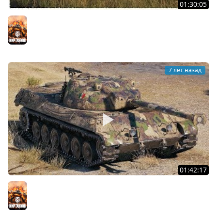
01:30:05
Всё-таки лучший СТ10 - Progetto M40 mod. 65? Или же
Объект 430У?
Мир танков
7 лет назад
01:42:17
Рандом на Итальянце и Линия Фронта
Мир танков