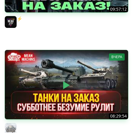
09:57:12
⚡️ИГРАЮ НА ВАШИХ ТАНКАХ НА ЗАКАЗ! [Правила В
Описании]
Near_You
ВЧЕРА
08:29:54
ТАНКИ НА ЗАКАЗ...ВАМ ВЫБИРАТЬ ● Субботнее Безумие
РУЛИТ ● Подробности в Описании