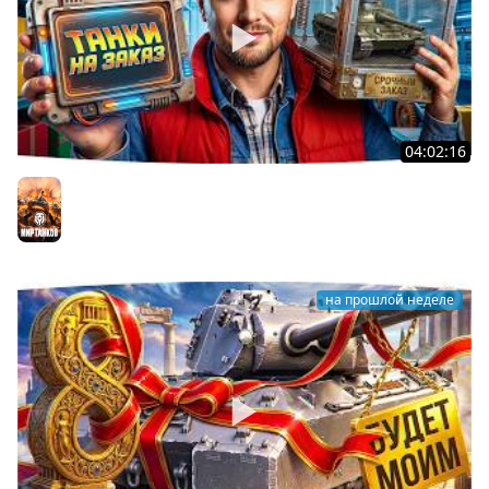
04:02:16
ВОСКРЕСНЫЕ ТАНКИ НА ЗАКАЗ ● Зрители Выбирают —
Джов Страдает ● Правила в Описании
Мир танков
на прошлой неделе