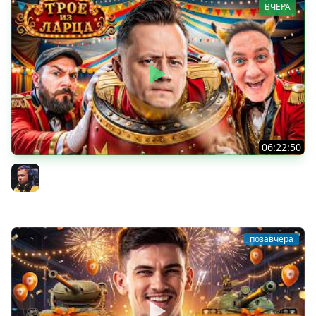
ВЧЕРА
06:22:50
Трое из Ларца ★ С ДР НАША ИГРА
@ElComentanteOfficial @Kop3uHbl4
Inspirer
позавчера