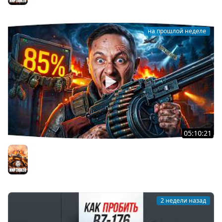
на прошлой неделе
05:10:21
РАДОСТЬ И БОЛЬ, СЧАСТЬЕ И СТРАДАНИЕ ● Новый
Сериал — 3 Отметки на T57 Heavy
Мир танков
2 недели назад