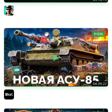
Новые коробки ★ Сборочный цех, глава 3 ★ МИР
ТАНКОВ
Gleborg
ВЧЕРА
04:39:22
АСУ-85 — Советская Е 25 из Коробок!
Sh0tnik