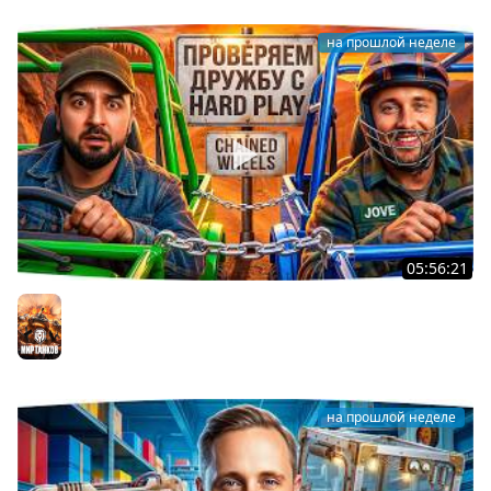
на прошлой неделе
05:56:21
ДЖОВ И HARD PLAY ПРОВЕРЯЮТ ДРУЖБУ В CHAINED
WHEELS
Мир танков
на прошлой неделе