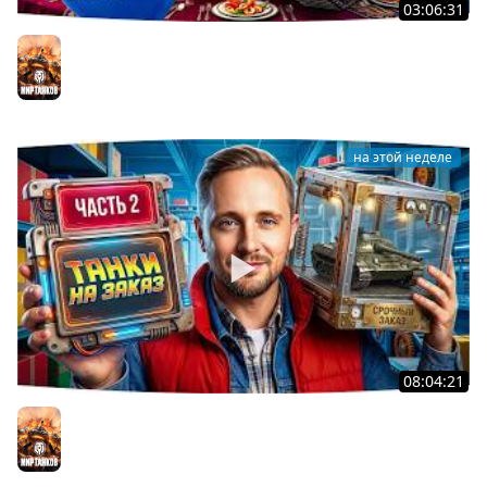
03:06:31
ОТКРЫВАЕМ КОРОБКИ НА ДЕНЬ РОЖДЕНИЯ МИРА ТАНКОВ
2026 ● Что Выпадет?
Мир танков
на этой неделе
08:04:21
ДОКАТЫВАЮ ТАНКИ НА ЗАКАЗ ● Зрители Выбирают —
Джов Страдает ● Правила в Описании
Мир танков