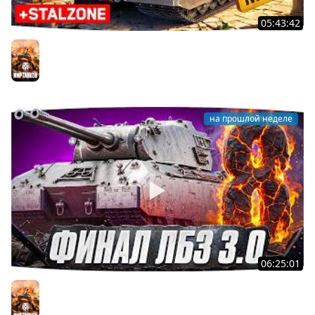
05:43:42
Я ХОЧУ MAUSEKONIG! — ОСТАЛОСЬ ВСЕГО 8 ЗАДАЧ ●
Джов и Финальные ЛБЗ 3.0 [32]
Мир танков
на прошлой неделе
06:25:01
Я ХОЧУ MAUSEKONIG! — ДЖОВ ДЕЛАЕТ ЛБЗ 3.0 ●
Осталось 8 задач до конца [Серия 31]
Мир танков