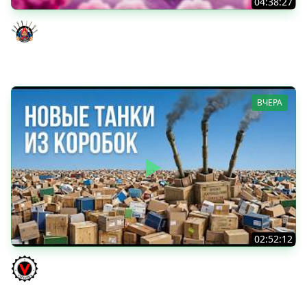
04:38:27
Моя Любимая ПТ-10 - TORNADE
Evil GrannY
ВЧЕРА
02:52:12
ТРИ НОВЫХ ТАНКА ИЗ КОРОБОК: Русский АЗУ, Китаец ТТ
и Мерк М6
Vspishka