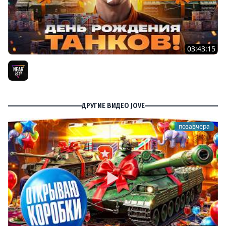
03:43:15
ДЕНЬ РОЖДЕНИЯ 2026! ТЕСТ-ДРАЙВ ТАНКОВ из КОРОБОК
[Попытка 2]
Near_You
ДРУГИЕ ВИДЕО JOVE
позавчера