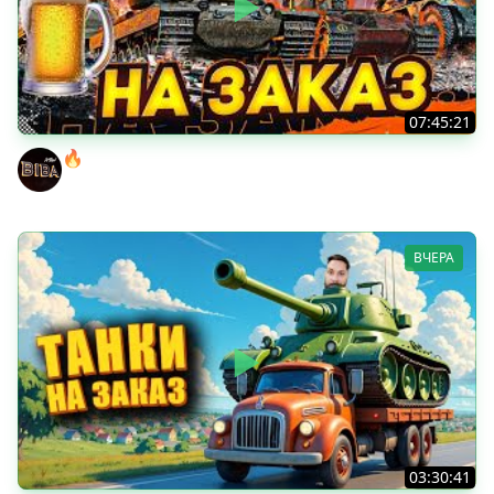
07:45:21
🔥ПЕННЫЕ ТАНКИ НА ЗАКАЗ! ● НАЛИВАЙ!
BEOWULF422
ВЧЕРА
03:30:41