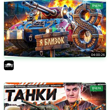
ВЧЕРА
04:00:26
БИТВА ЗА MAUSEKONIG! — ВСЕГО 8 ЗАДАЧ ДО КОНЦА ●
Возвращение Сериала по ЛБЗ 3.0
Jove
ВЧЕРА