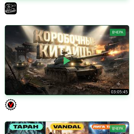
Трезвый пятничный рандом. (Мир танков и ЗБЗ)
El COMENTANTE
ВЧЕРА
03:05:45
КИТАЙЧОКИ ИЗ КОРОБЧОНОК! 617Q и HSD-1
Vspishka
ВЧЕРА