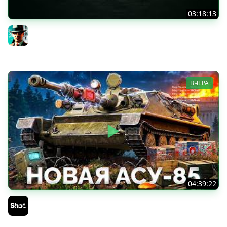
03:18:13
Новые коробки ★ Сборочный цех, глава 3 ★ МИР
ТАНКОВ
Gleborg
ВЧЕРА
04:39:22
АСУ-85 — Советская Е 25 из Коробок!
Sh0tnik