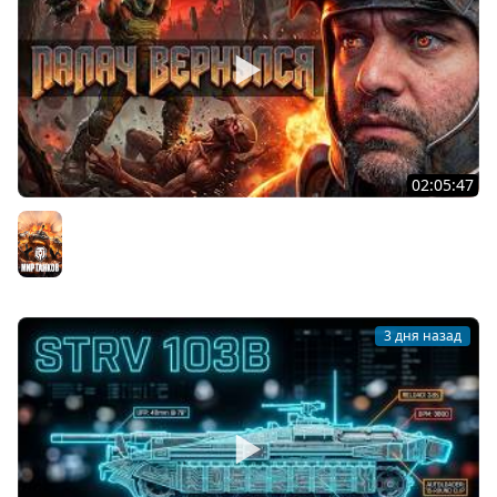
02:05:47
Последний Думгай 2. Дополнение к DooM: The Dark
Ages
Мир танков
3 дня назад