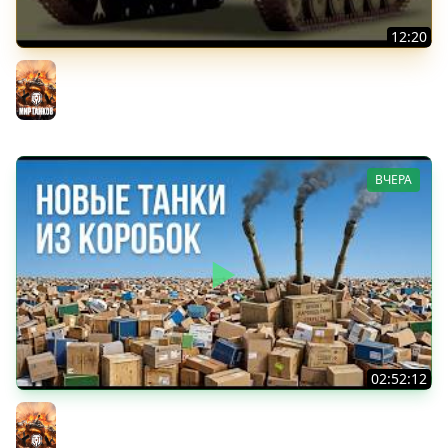
12:20
Вспышка на "АСУ-85". Бой на 8 Фрагов в прямом эфире
Мир танков
ВЧЕРА
02:52:12
ТРИ НОВЫХ ТАНКА ИЗ КОРОБОК: Русский АЗУ, Китаец ТТ
и Мерк М6