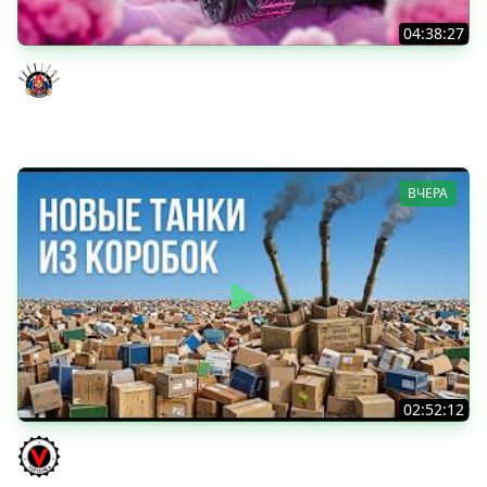
04:38:27
Моя Любимая ПТ-10 - TORNADE
Evil GrannY
ВЧЕРА
02:52:12
ТРИ НОВЫХ ТАНКА ИЗ КОРОБОК: Русский АЗУ, Китаец ТТ
и Мерк М6
Vspishka