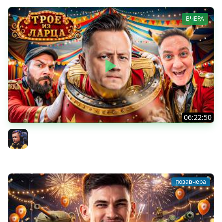
ВЧЕРА
06:22:50
Трое из Ларца ★ С ДР НАША ИГРА
@ElComentanteOfficial @Kop3uHbl4
Inspirer
позавчера