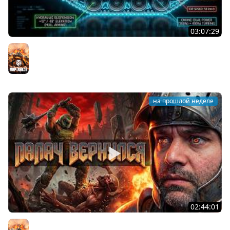
03:07:29
STRV 103B. САМАЯ БЕЗБАШЕННАЯ ПТ В ИГРЕ!
Мир танков
на прошлой неделе
02:44:01
Последний Думгай.