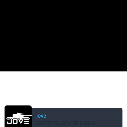
ДОБАВЛЕНО: 2 МЕСЯЦА НАЗАД
НАДО СДЕЛАТЬ 6000 СР. УРОНА ЗА 10 БОЕВ ●
СЕРИАЛ ЛБЗ 3.0 — ОСТАЛОСЬ 12 ЗАДАЧ [Серия
26]
Jove
СМОТРЕТЬ ДРУГИЕ ВИДЕО