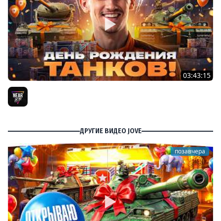
03:43:15
ДЕНЬ РОЖДЕНИЯ 2026! ТЕСТ-ДРАЙВ ТАНКОВ из КОРОБОК
[Попытка 2]
Near_You
ДРУГИЕ ВИДЕО JOVE
позавчера