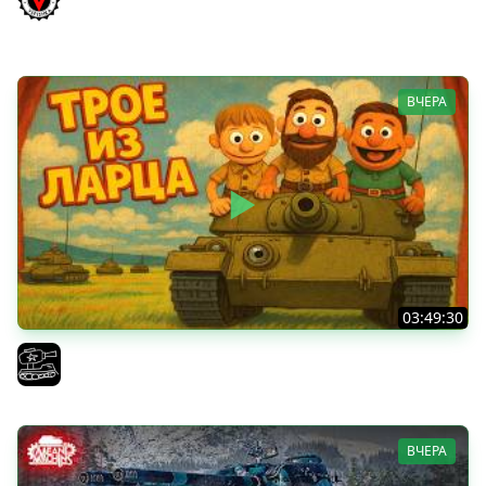
и Мерк М6
Vspishka
ВЧЕРА
03:49:30
ТРОЕ ИЗ ЛАРЦА! Впервые в этом августе! (Мир Танков)
El COMENTANTE
ВЧЕРА