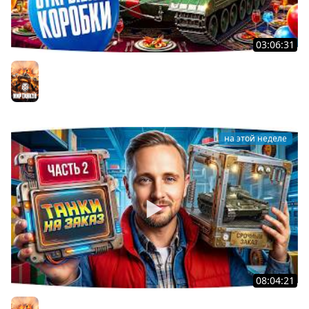
03:06:31
ОТКРЫВАЕМ КОРОБКИ НА ДЕНЬ РОЖДЕНИЯ МИРА ТАНКОВ
2026 ● Что Выпадет?
Мир танков
на этой неделе
08:04:21
ДОКАТЫВАЮ ТАНКИ НА ЗАКАЗ ● Зрители Выбирают —