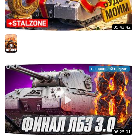
05:43:42
Я ХОЧУ MAUSEKONIG! — ОСТАЛОСЬ ВСЕГО 8 ЗАДАЧ ●
Джов и Финальные ЛБЗ 3.0 [32]
Мир танков
на прошлой неделе
06:25:01