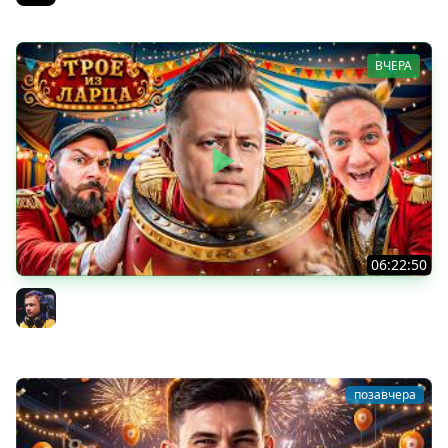
ВЧЕРА
06:22:50
Трое из Ларца ★ С ДР НАША ИГРА
@ElComentanteOfficial @Kop3uHbl4
Inspirer
позавчера