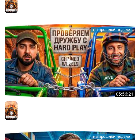
Джов Страдает ● Правила в Описании
Мир танков
на прошлой неделе
05:56:21
ДЖОВ И HARD PLAY ПРОВЕРЯЮТ ДРУЖБУ В CHAINED
WHEELS
Мир танков
на прошлой неделе