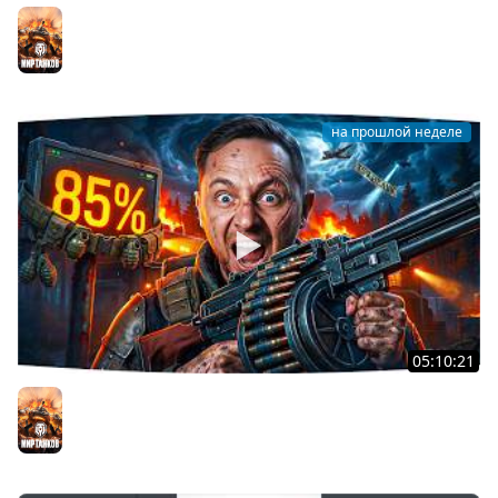
Я ХОЧУ MAUSEKONIG! — ДЖОВ ДЕЛАЕТ ЛБЗ 3.0 ●
Осталось 8 задач до конца [Серия 31]
Мир танков
на прошлой неделе
05:10:21
РАДОСТЬ И БОЛЬ, СЧАСТЬЕ И СТРАДАНИЕ ● Новый
Сериал — 3 Отметки на T57 Heavy
Мир танков