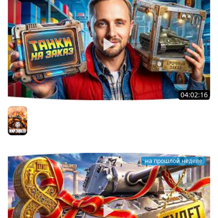
04:02:16
ВОСКРЕСНЫЕ ТАНКИ НА ЗАКАЗ ● Зрители Выбирают —
Джов Страдает ● Правила в Описании
Мир танков
на прошлой неделе