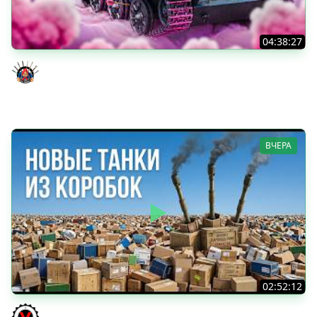
04:38:27
Моя Любимая ПТ-10 - TORNADE
Evil GrannY
ВЧЕРА
02:52:12
ТРИ НОВЫХ ТАНКА ИЗ КОРОБОК: Русский АЗУ, Китаец ТТ