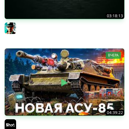
03:18:13
Новые коробки ★ Сборочный цех, глава 3 ★ МИР
ТАНКОВ
Gleborg
ВЧЕРА
04:39:22
АСУ-85 — Советская Е 25 из Коробок!
Sh0tnik