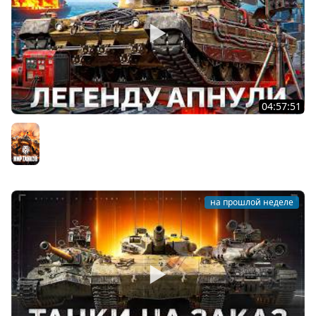
04:57:51
Progetto 65 — Что Стало После АПА?
Мир танков
на прошлой неделе