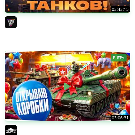
03:43:15
ДЕНЬ РОЖДЕНИЯ 2026! ТЕСТ-ДРАЙВ ТАНКОВ из КОРОБОК
[Попытка 2]
Near_You
ВЧЕРА
03:06:31
ОТКРЫВАЕМ КОРОБКИ НА ДЕНЬ РОЖДЕНИЯ МИРА ТАНКОВ
2026 ● Что Выпадет?