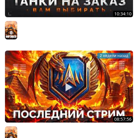
10:34:10
ТАНКИ на ЗАКАЗ — Смотрите Описание Стрима
Мир танков
2 недели назад
08:57:56
Последний Стрим — 300 Очков до Легенды!
Мир танков