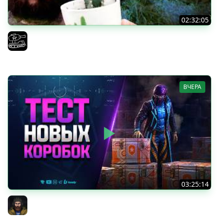
02:32:05
Поедаю кактусы онлайн без регистрации. Мир Танков
и ЗБЗ.
El COMENTANTE
ВЧЕРА
03:25:14
Тест Новых Танков из Коробок
Юша PROТанки