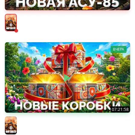
АСУ-85 — Советская Е 25 из Коробок!
Мир танков
ВЧЕРА
07:21:58
Открываю Новые КОРОБКИ — День Рождения «Мира
Танков»
Мир танков