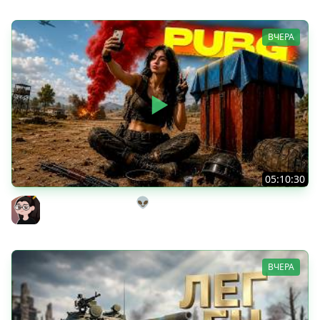
ВЧЕРА
05:10:30
Танкисты на выгуле👽
Mozol6ka (Мозолька)
ВЧЕРА