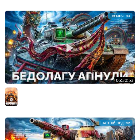
позавчера
06:30:53
Type 71 — Его Наконец-то АПНУЛИ!
Мир танков
на этой неделе