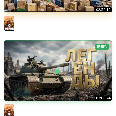
02:52:12
ТРИ НОВЫХ ТАНКА ИЗ КОРОБОК: Русский АЗУ, Китаец ТТ
и Мерк М6
Мир танков
ВЧЕРА
03:00:24
ЛЕГЕНДАРНЫЕ ПРЕМИУМ ТАНКИ. Бориска, КВ-5 и другие
Мир танков