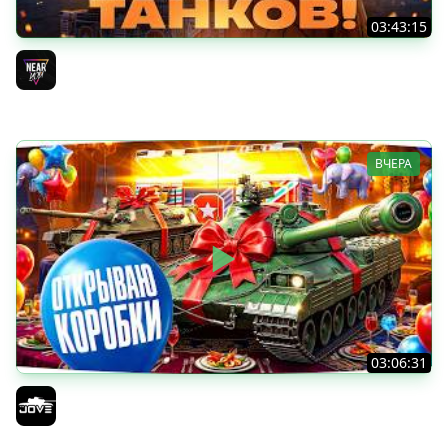
03:43:15
ДЕНЬ РОЖДЕНИЯ 2026! ТЕСТ-ДРАЙВ ТАНКОВ из КОРОБОК
[Попытка 2]
Near_You
ВЧЕРА
03:06:31
ОТКРЫВАЕМ КОРОБКИ НА ДЕНЬ РОЖДЕНИЯ МИРА ТАНКОВ
2026 ● Что Выпадет?
Jove