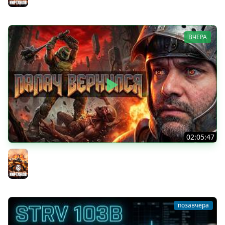
ВЧЕРА
02:05:47
Последний Думгай 2. Дополнение к DooM: The Dark
Ages
Мир танков
позавчера