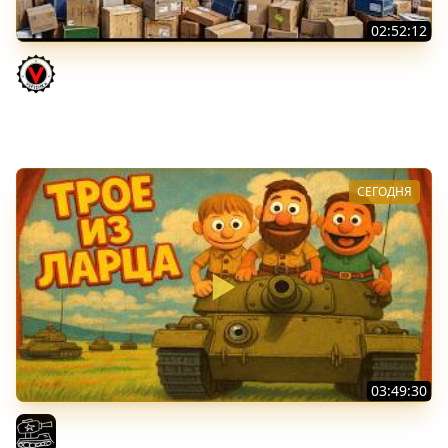
02:52:12
ТРИ НОВЫХ ТАНКА ИЗ КОРОБОК: Русский АЗУ, Китаец ТТ
и Мерк М6
Vspishka
СЕГОДНЯ
03:49:30
ТРОЕ ИЗ ЛАРЦА! Впервые в этом августе! (Мир Танков)
El COMENTANTE