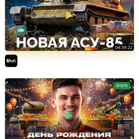
04:39:22
АСУ-85 — Советская Е 25 из Коробок!
Sh0tnik
ВЧЕРА