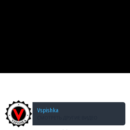
ДОБАВЛЕНО: 14 ЛЕТ НАЗАД
neVOD #17 - &quot;Кавалерия&quot; в WOT.
Часть 2. (Джокер+Кирсанов)
Vspishka
СМОТРЕТЬ ДРУГИЕ ВИДЕО