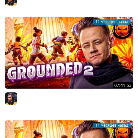
Inspirer
11 месяцев назад
07:41:53
2# Grounded 2 ★ Испытания Рейнджеров +
строительство дома
Inspirer
11 месяцев назад