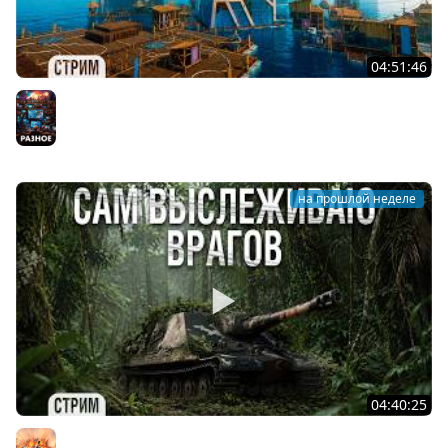
04:51:46
RAFT - Плывём в УТОПИЮ #9
Разное
на прошлой неделе
04:40:25
АРТА - ОХОТНИК