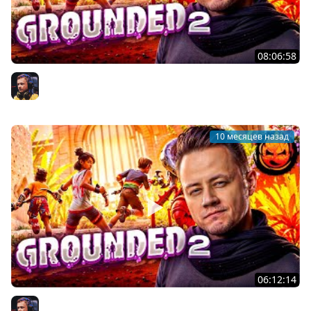
08:06:58
4# Grounded 2 ★ Незнакомка с катаной
Inspirer
10 месяцев назад
06:12:14
3# Grounded 2 ★ Новый патч + т3 шмот