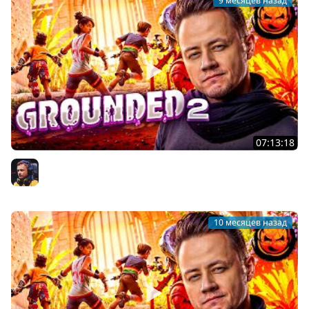
9 месяцев назад
07:13:18
5# Grounded 2 ★ Коопное прохождение
Inspirer
10 месяцев назад