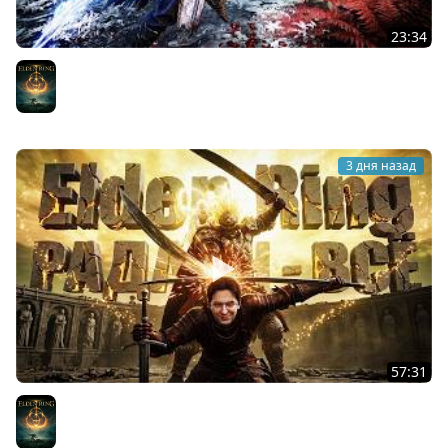
23:34
НОВЫЙ ЭКСТРАКШЕН RPG MISTFALL HUNTER
Elden Ring
3 дня назад
57:31
УБИЛ КОНСОРТ РАДАНА И ВЛЮБИЛСЯ В ELDEN RING
Elden Ring