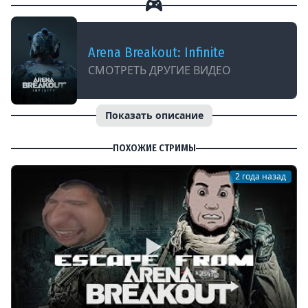
Arena Breakout: Infinite
СМОТРЕТЬ ДРУГИЕ ВИДЕО
Показать описание
ПОХОЖИЕ СТРИМЫ
2 года назад