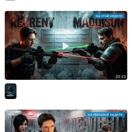
на этой неделе
20:33
УНИКАЛЬНОЕ СОРЕВНОВАНИЕ (VS Maddyson)
Arena Breakout: Infinite
на прошлой неделе