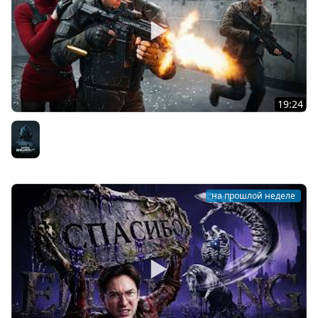
19:24
ЭТО ИДЕАЛЬНО
Arena Breakout: Infinite
на прошлой неделе