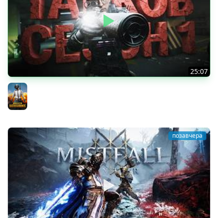
25:07
МЕНЯ УДИВИЛ ПЕРВЫЙ СЕЗОН В TARKOV
PUBG
позавчера