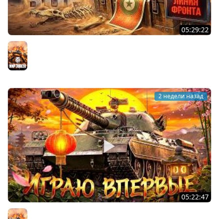
05:29:22
ХОЧУ 1000 БОН. Линия Фронта
Мир танков
2 недели назад
05:22:47
АПНУЛИ ТYPE 71. Играю впервые на нём