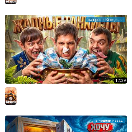
на прошлой неделе
12:39
ЖАДНЫЕ ТАНКИСТЫ: В погоне за артой! Левша, Актёр,
Булкин
Мир танков
2 недели назад