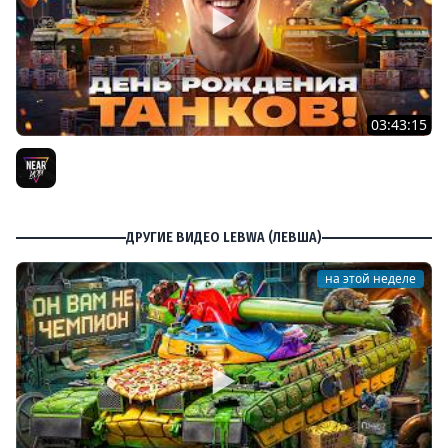
03:43:15
ДЕНЬ РОЖДЕНИЯ 2026! ТЕСТ-ДРАЙВ ТАНКОВ из КОРОБОК
[Попытка 2]
Near_You
ДРУГИЕ ВИДЕО LEBWA (ЛЕВША)
на этой неделе