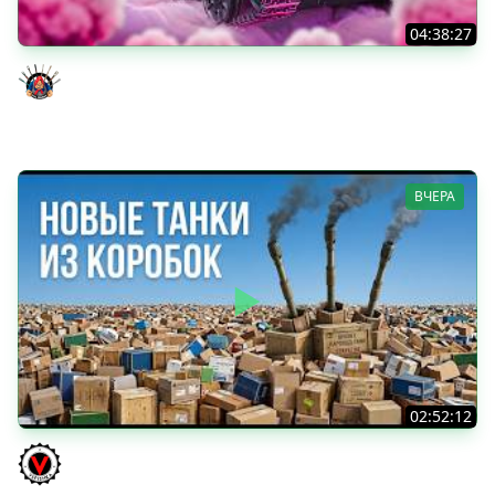
04:38:27
Моя Любимая ПТ-10 - TORNADE
Evil GrannY
ВЧЕРА
02:52:12
ТРИ НОВЫХ ТАНКА ИЗ КОРОБОК: Русский АЗУ, Китаец ТТ
и Мерк М6
Vspishka