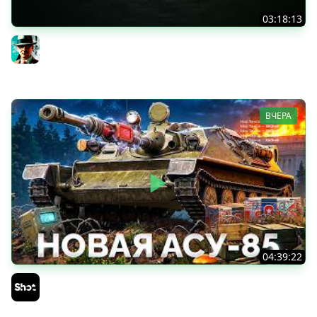
03:18:13
Новые коробки ★ Сборочный цех, глава 3 ★ МИР
ТАНКОВ
Gleborg
ВЧЕРА
04:39:22
АСУ-85 — Советская Е 25 из Коробок!
Sh0tnik