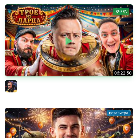
ВЧЕРА
06:22:50
Трое из Ларца ★ С ДР НАША ИГРА
@ElComentanteOfficial @Kop3uHbl4
Inspirer
позавчера