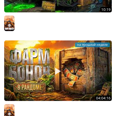
10:19
Он вам НЕ CHAMPION! Худший 11 уровень в Мире
Танков? Левша на Чемпионе
Мир танков
на прошлой неделе
04:04:16
ФАРМ БОН В РАНДОМЕ. Сколько будет за стрим?
Мир танков