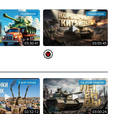
позавчера
позавчера
03:30:41
03:05:45
 пятничный рандом.
КИТАЙЧОКИ ИЗ КОРОБЧОНОК!
ков и ЗБЗ)
617Q и HSD-1
ENTANTE
Vspishka
3 дня назад
на этой неделе
02:52:12
03:00:24