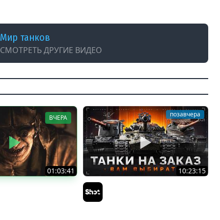
Мир танков
СМОТРЕТЬ ДРУГИЕ ВИДЕО
позавчера
ВЧЕРА
01:03:41
10:23:15
Л В ТАНКИ 8 МЕСЯЦЕВ
ТАНКИ на ЗАКАЗ — Смотрите
i
Описание Стрима
Sh0tnik