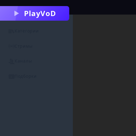
PlayVoD
Категории
Стримы
Каналы
Подборки