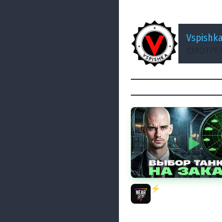
Virtus.pro vs. NST
Vspishk
СМОТРЕТ
⚡️ИГРАЮ НА ВАШИХ 
ЗАКАЗ! [Правила В О
Near_You